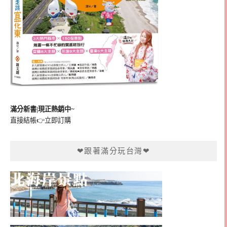
滿分新書|現正熱銷中~
直接結帳👉
立即訂購
❤跟著滿分玩台灣❤