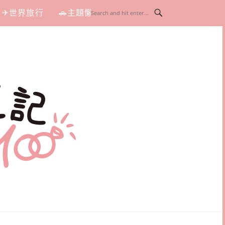
✈世界旅行
🚗主題懶人包