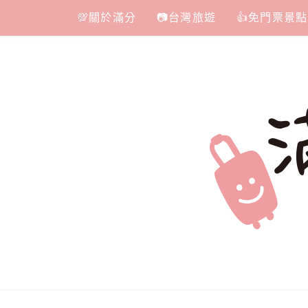
Skip
💯關於滿分
📷台灣旅遊
👍免門票景點
to
content
滿分的旅遊
國內外旅遊|情侶約會景點|美拍玩樂