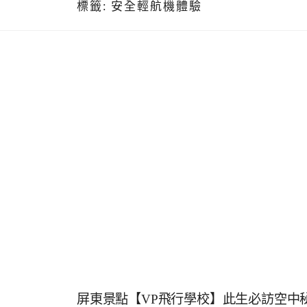
標籤:
安全輕航機體驗
屏東景點【VP飛行學校】此生必訪空中秘