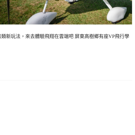
另類新玩法，來去體驗飛翔在雲端吧 屏東高樹鄉有座VP飛行學