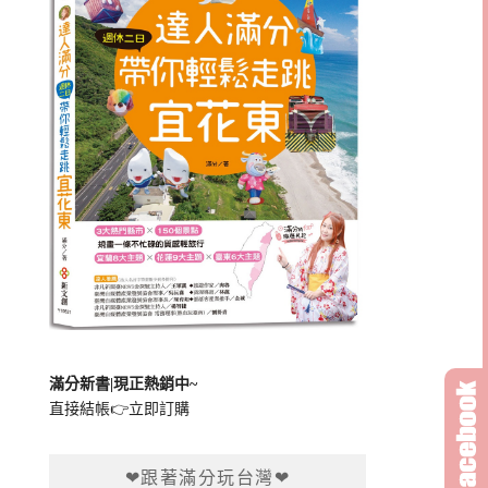
滿分新書|現正熱銷中~
直接結帳👉
立即訂購
❤跟著滿分玩台灣❤