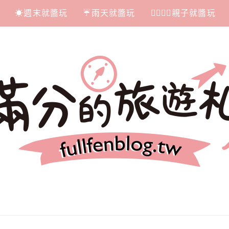
☀週末就醬玩
☔雨天就醬玩
👩‍❤‍💋‍👨親子就醬玩
札記