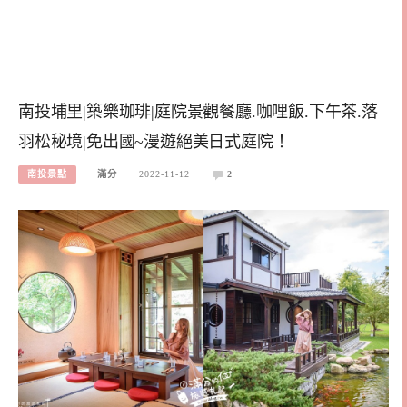
南投埔里|築樂珈琲|庭院景觀餐廳.咖哩飯.下午茶.落
羽松秘境|免出國~漫遊絕美日式庭院！
南投景點
滿分
2022-11-12
2