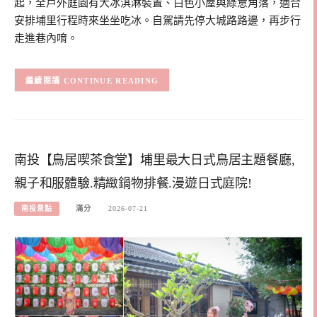
起，全戶外庭園有大冰淇淋裝置、白色小屋與綠意角落，適合
安排埔里行程時來坐坐吃冰。自駕請先停大城路路邊，再步行
走進巷內唷。
CONTINUE READING
南投【鳥居喫茶食堂】埔里最大日式鳥居主題餐廳,
親子和服體驗.精緻鍋物排餐.漫遊日式庭院!
南投景點
滿分
2026-07-21