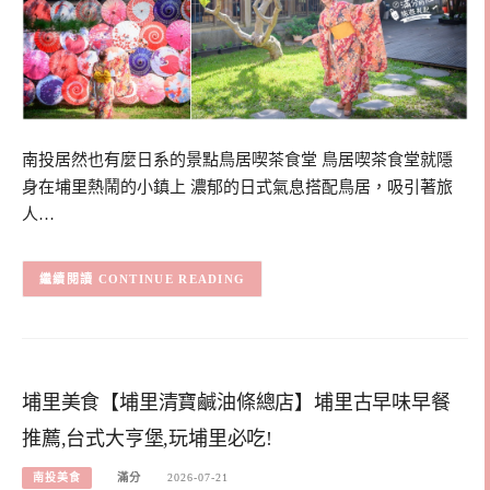
南投居然也有麼日系的景點鳥居喫茶食堂 鳥居喫茶食堂就隱
身在埔里熱鬧的小鎮上 濃郁的日式氣息搭配鳥居，吸引著旅
人…
CONTINUE READING
埔里美食【埔里清寶鹹油條總店】埔里古早味早餐
推薦,台式大亨堡,玩埔里必吃!
南投美食
滿分
2026-07-21