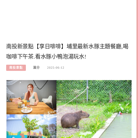
南投新景點【享日啡啡】埔里最新水豚主題餐廳,喝
咖啡下午茶.看水豚小鴨泡湯玩水!
南投景點
滿分
2025-06-12