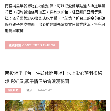
南投埔里早餐想吃在地鹹油條，可以把愛蘭早點達人排進早晨
行程。招牌鹹油條可加蛋，還有水煎包、紅豆餅與豆漿等選
擇；滿分帶著ZAQ寶到店吃早餐，也記錄了煎台上的金黃鹹油
條與親子開吃畫面。出發前建議先確認當日營業狀況，售完可
能提早收攤。
CONTINUE READING
南投埔里【台一生態休閒農場】水上愛心落羽松秘
境.彩虹屋,親子情侶約會浪漫花園!
南投景點
滿分
2026-02-27