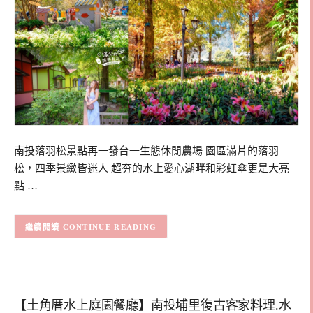
南投落羽松景點再一發台一生態休閒農場 園區滿片的落羽
松，四季景緻皆迷人 超夯的水上愛心湖畔和彩虹傘更是大亮
點 …
CONTINUE READING
【土角厝水上庭園餐廳】南投埔里復古客家料理.水