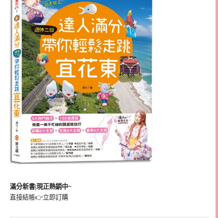
滿分新書|現正熱銷中~
直接結帳👉
立即訂購