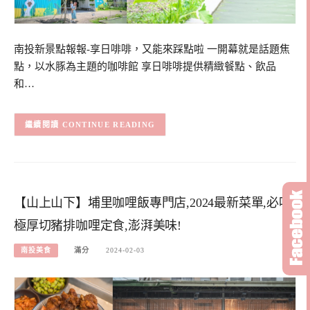
南投新景點報報-享日啡啡，又能來踩點啦 一開幕就是話題焦
點，以水豚為主題的咖啡館 享日啡啡提供精緻餐點、飲品
和…
CONTINUE READING
【山上山下】埔里咖哩飯專門店,2024最新菜單,必吃
極厚切豬排咖哩定食,澎湃美味!
南投美食
滿分
2024-02-03