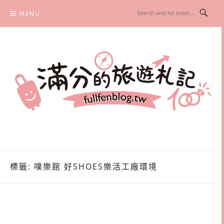
Skip
MENU
to
content
滿分的旅遊札記
國內外旅遊|情侶約會景點|美拍玩樂
標籤:
噗樂館 好SHOES樂活工廠環境