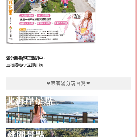
滿分新書|現正熱銷中~
直接結帳👉
立即訂購
❤跟著滿分玩台灣❤