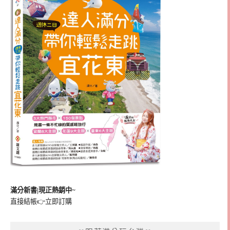
滿分新書|現正熱銷中~
直接結帳👉
立即訂購