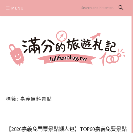
Skip
MENU
to
content
滿分的旅遊札記
國內外旅遊|情侶約會景點|美拍玩樂
標籤:
嘉義無料景點
【2026嘉義免門票景點懶人包】TOP60嘉義免費景點