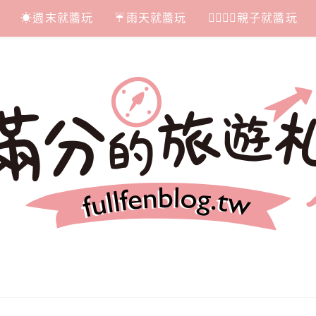
☀週末就醬玩
☔雨天就醬玩
👩‍❤‍💋‍👨親子就醬玩
札記