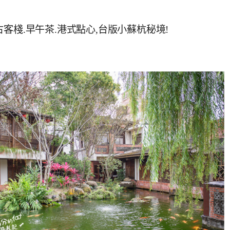
客棧.早午茶.港式點心,台版小蘇杭秘境!