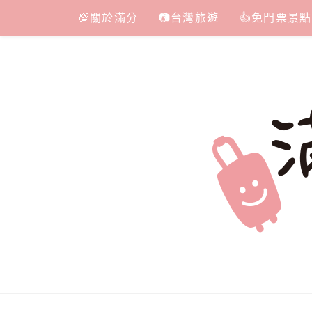
Skip
💯關於滿分
📷台灣旅遊
👍免門票景點
to
content
滿分的旅遊
國內外旅遊|情侶約會景點|美拍玩樂