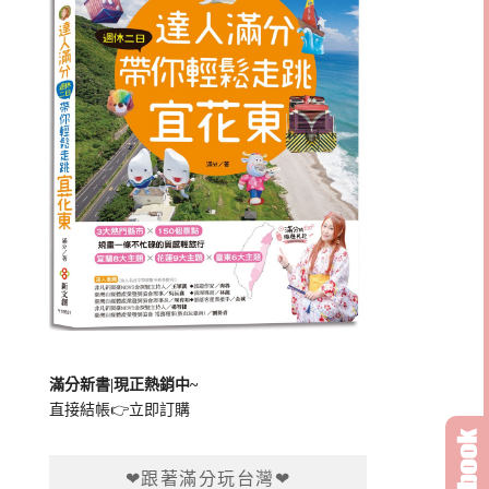
滿分新書|現正熱銷中~
直接結帳👉
立即訂購
❤跟著滿分玩台灣❤