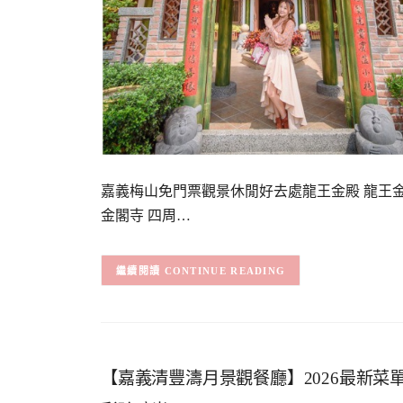
嘉義梅山免門票觀景休閒好去處龍王金殿 龍王
金閣寺 四周…
CONTINUE READING
【嘉義清豐濤月景觀餐廳】2026最新菜