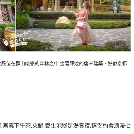
金殿位在群山峻嶺的森林之中 金碧輝煌的唐宋建築，好似京都
單.嘉義下午茶.火鍋.養生泡腳足湯賞夜.情侶約會浪漫七