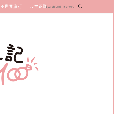
✈世界旅行
🚗主題懶人包