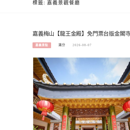
標籤:
嘉義景觀餐廳
嘉義梅山【龍王金殿】免門票台版金閣寺
滿分
2026-08-07
嘉義景點