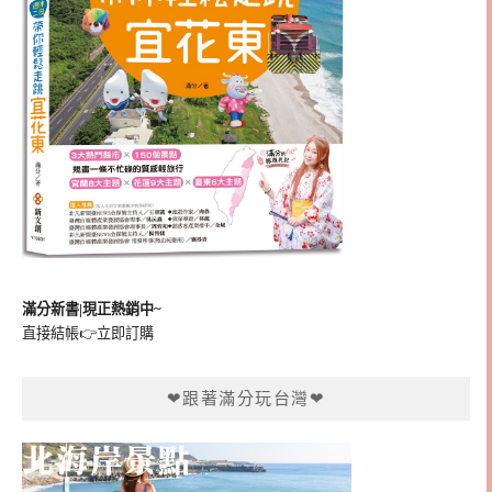
滿分新書|現正熱銷中~
直接結帳👉
立即訂購
❤跟著滿分玩台灣❤