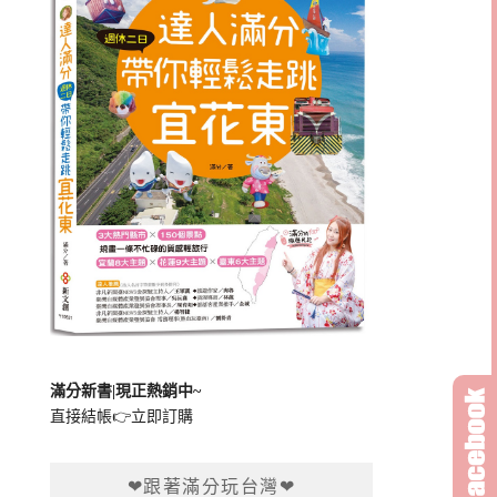
滿分新書|現正熱銷中~
直接結帳👉
立即訂購
❤跟著滿分玩台灣❤