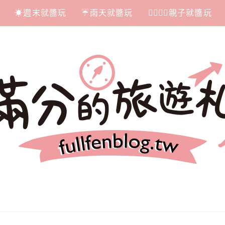
☀週末就醬玩
☔雨天就醬玩
👩‍❤‍💋‍👨親子就醬玩
札記