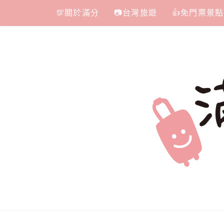
Skip
💯關於滿分
📷台灣旅遊
👍免門票景點
to
content
滿分的旅遊
國內外旅遊|情侶約會景點|美拍玩樂