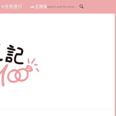
✈世界旅行
🚗主題懶人包