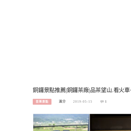
銅鑼景點推薦|銅鑼茶廠|品茶望山.看火車
滿分
2019-05-15
1
苗栗景點