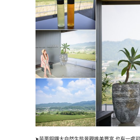
➤苗栗銅鑼大自然生態景觀唯美豐富 也有一處