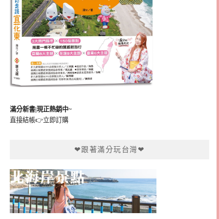
滿分新書|現正熱銷中~
直接結帳👉
立即訂購
❤跟著滿分玩台灣❤