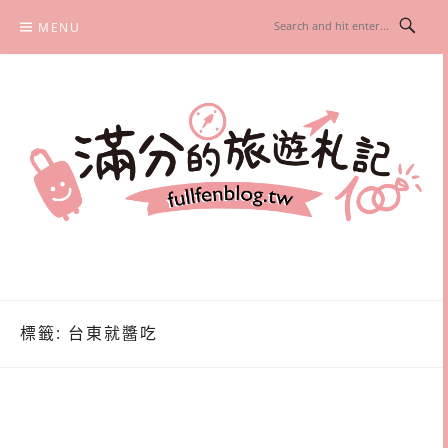
Skip
MENU
to
content
滿分的旅遊札記
國內外旅遊|情侶約會景點|美拍玩樂
標籤:
台東就醬吃