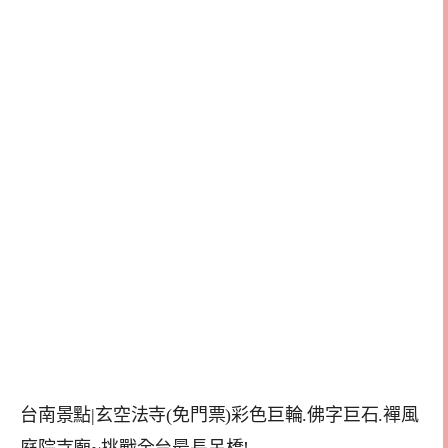
台南景點|玄空法寺(免門票)彩色巨輪.佛字巨石.襌風
庭院寺廟~挑戰全台最長吊橋!