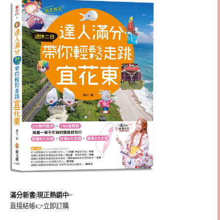
滿分新書|現正熱銷中~
直接結帳👉
立即訂購