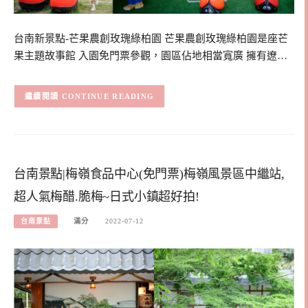
台南新景點-芒果農創玫瑰綠柏園 芒果農創玫瑰綠柏園是座芒
果主題故事館 入園免門票參觀，園區佔地相當寬廣 擁有遼…
CONTINUE READING
台南景點|梅嶺食品中心(免門票)梅嶺風景區中繼站,
超人氣梅醋.脆梅~日式小鎮超好拍!
台南景點
滿分
2022-07-12