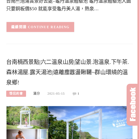
台南泡湯賞景好去處–龜丹溫泉體驗池 龜丹溫泉體驗池入園
只要銅板價$50 就能享受龜丹美人湯，熱泉…
CONTINUE READING
台南楠西景點|六二溫泉山房|望山景.泡溫泉.下午茶.
森林湯屋.露天湯池|遠離塵囂盪鞦韆~群山環繞的溫
泉鄉!
情侶約會
滿分
2021-05-15
1