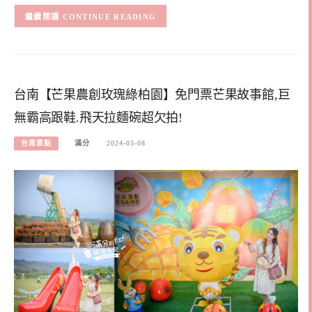
CONTINUE READING
台南【芒果農創玫瑰綠柏園】免門票芒果故事館,巨
無霸高跟鞋.飛天拉麵碗超欠拍!
台南景點
滿分
2024-03-08