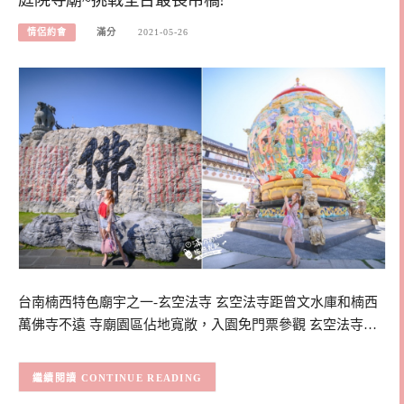
情侶約會
滿分
2021-05-26
台南楠西特色廟宇之一-玄空法寺 玄空法寺距曾文水庫和楠西
萬佛寺不遠 寺廟園區佔地寬敞，入園免門票參觀 玄空法寺…
CONTINUE READING