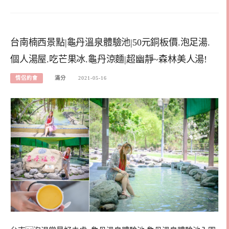
台南楠西景點|龜丹溫泉體驗池|50元銅板價.泡足湯.
個人湯屋.吃芒果冰.龜丹涼麵|超幽靜~森林美人湯!
情侶約會
滿分
2021-05-16