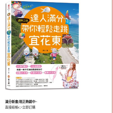
滿分新書|現正熱銷中~
直接結帳👉
立即訂購