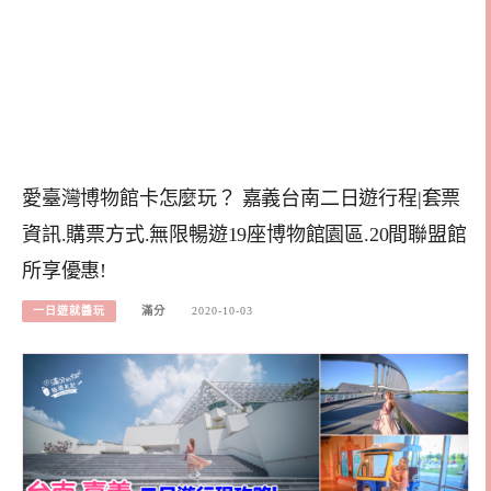
愛臺灣博物館卡怎麼玩？ 嘉義台南二日遊行程|套票
資訊.購票方式.無限暢遊19座博物館園區.20間聯盟館
所享優惠!
一日遊就醬玩
滿分
2020-10-03