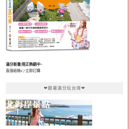
滿分新書|現正熱銷中~
直接結帳👉
立即訂購
❤跟著滿分玩台灣❤