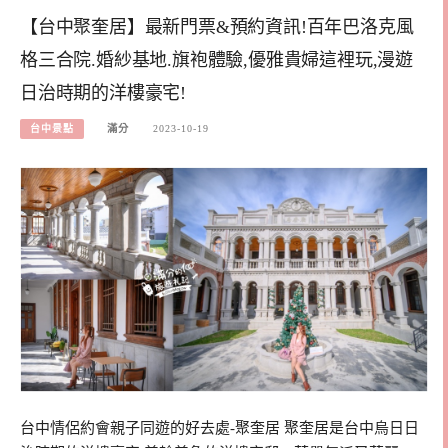
【台中聚奎居】最新門票&預約資訊!百年巴洛克風
格三合院.婚紗基地.旗袍體驗,優雅貴婦這裡玩,漫遊
日治時期的洋樓豪宅!
台中景點
滿分
2023-10-19
台中情侶約會親子同遊的好去處-聚奎居 聚奎居是台中烏日日