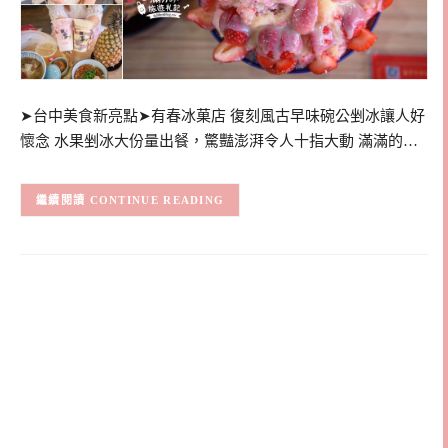
➤台中美食新亮點➤有春冰菓店 復刻風古早味碗公剉冰讓人好
懷念 水果剉冰大份量出餐，驚豔澎湃令人十指大動 滿滿的…
CONTINUE READING