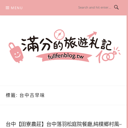
Skip
MENU
to
content
滿分的旅遊札記
國內外旅遊|情侶約會景點|美拍玩樂
標籤:
台中古早味
台中【田寮農莊】台中落羽松庭院餐廳,純樸鄉村風~