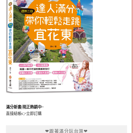
滿分新書|現正熱銷中~
直接結帳👉
立即訂購
❤跟著滿分玩台灣❤