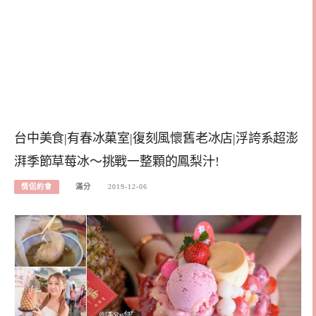
台中美食|有春冰菓室|復刻風懷舊老冰店|浮誇系超澎
湃季節草莓冰～挑戰一整顆的鳳梨汁!
情侶約會
滿分
2019-12-06