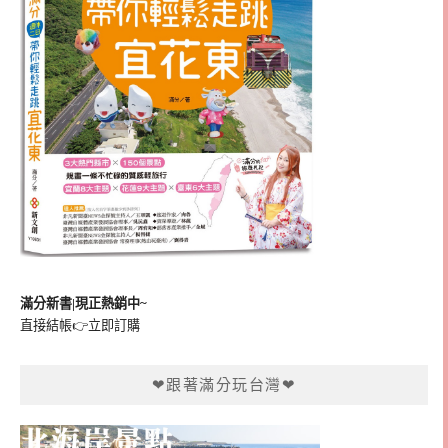
滿分新書|現正熱銷中~
直接結帳👉
立即訂購
❤跟著滿分玩台灣❤