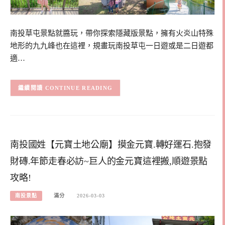
南投草屯景點就醬玩，帶你探索隱藏版景點，擁有火炎山特殊
地形的九九峰也在這裡，規畫玩南投草屯一日遊或是二日遊都
適…
CONTINUE READING
南投國姓【元寶土地公廟】摸金元寶.轉好運石.抱發
財磚.年節走春必訪~巨人的金元寶這裡搬,順遊景點
攻略!
南投景點
滿分
2026-03-03