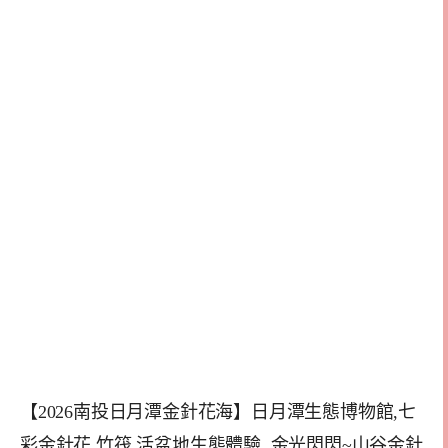
【2026南投日月潭金針花海】日月潭生態博物館,七
彩金針花.竹筏.活盆地生態體驗, 金光閃閃~山谷金針