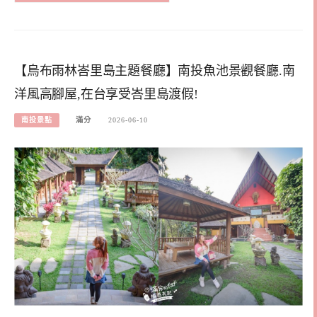
【烏布雨林峇里島主題餐廳】南投魚池景觀餐廳.南
洋風高腳屋,在台享受峇里島渡假!
南投景點
滿分
2026-06-10