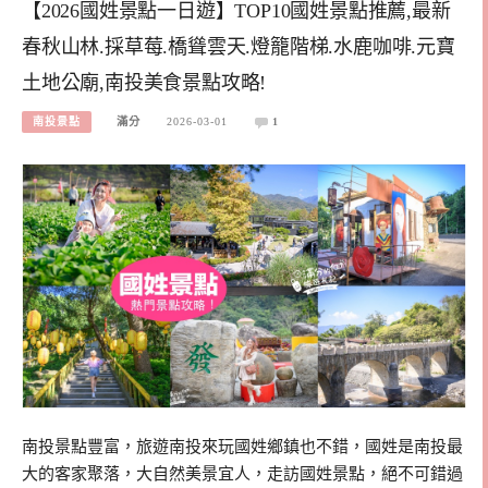
【2026國姓景點一日遊】TOP10國姓景點推薦,最新
春秋山林.採草莓.橋聳雲天.燈籠階梯.水鹿咖啡.元寶
土地公廟,南投美食景點攻略!
南投景點
滿分
2026-03-01
1
南投景點豐富，旅遊南投來玩國姓鄉鎮也不錯，國姓是南投最
大的客家聚落，大自然美景宜人，走訪國姓景點，絕不可錯過