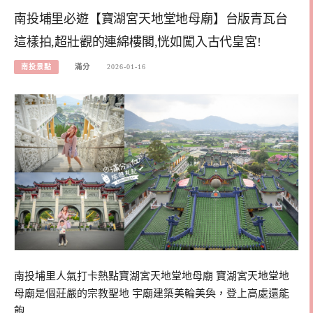
南投埔里必遊【寶湖宮天地堂地母廟】台版青瓦台
這樣拍,超壯觀的連綿樓閣,恍如闖入古代皇宮!
南投景點
滿分
2026-01-16
南投埔里人氣打卡熱點寶湖宮天地堂地母廟 寶湖宮天地堂地
母廟是個莊嚴的宗教聖地 宇廟建築美輪美奐，登上高處還能
飽…