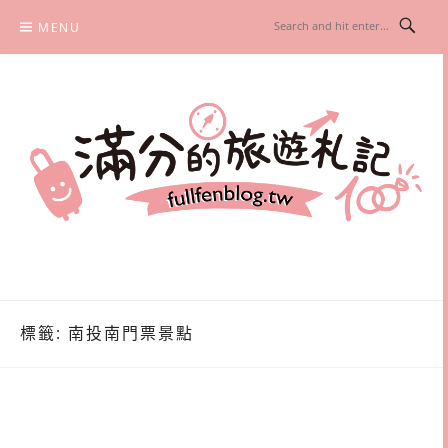
Skip
MENU
to
content
滿分的旅遊札記
國內外旅遊|情侶約會景點|美拍玩樂
標籤:
南投南門票景點