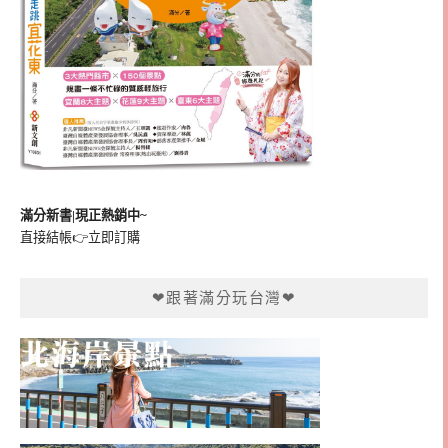
滿分新書|現正熱銷中~
直接結帳👉
立即訂購
❤跟著滿分玩台灣❤