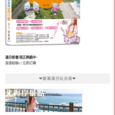
滿分新書|現正熱銷中~
直接結帳👉
立即訂購
❤跟著滿分玩台灣❤