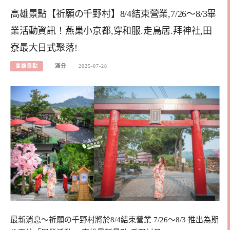
高雄景點【祈願の千野村】8/4結束營業,7/26～8/3畢
業活動資訊！燕巢小京都,穿和服.走鳥居.拜神社,田
寮最大日式聚落!
高雄景點
滿分
2025-07-28
最新消息～祈願の千野村將於8/4結束營業 7/26～8/3 推出為期