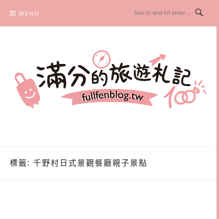
Skip
MENU
to
content
滿分的旅遊札記
國內外旅遊|情侶約會景點|美拍玩樂
標籤:
千野村日式景觀餐廳親子景點