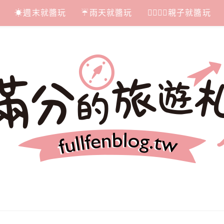
☀週末就醬玩
☔雨天就醬玩
👩‍❤‍💋‍👨親子就醬玩
札記