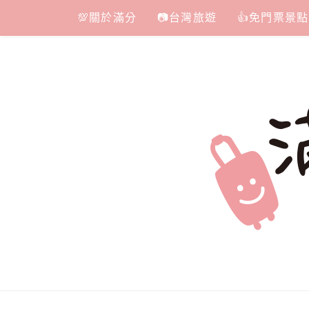
Skip
💯關於滿分
📷台灣旅遊
👍免門票景點
to
content
滿分的旅遊
國內外旅遊|情侶約會景點|美拍玩樂