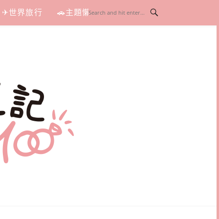
✈世界旅行
🚗主題懶人包