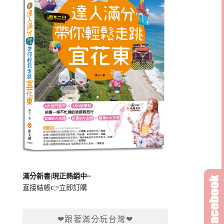
滿分新書|現正熱銷中~
直接結帳👉
立即訂購
❤跟著滿分玩台灣❤