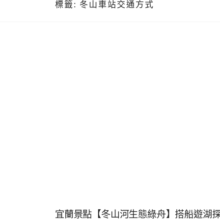
標籤:
冬山車站交通方式
宜蘭景點【冬山河生態綠舟】搭船遊湖探