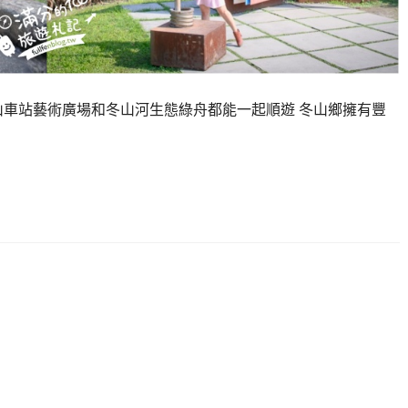
山車站藝術廣場和冬山河生態綠舟都能一起順遊 冬山鄉擁有豐