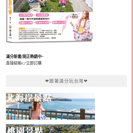
滿分新書|現正熱銷中~
直接結帳👉
立即訂購
❤跟著滿分玩台灣❤