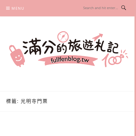
Skip
MENU
to
content
滿分的旅遊札記
國內外旅遊|情侶約會景點|美拍玩樂
標籤:
光明寺門票