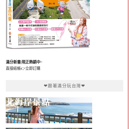
滿分新書|現正熱銷中~
直接結帳👉
立即訂購
❤跟著滿分玩台灣❤