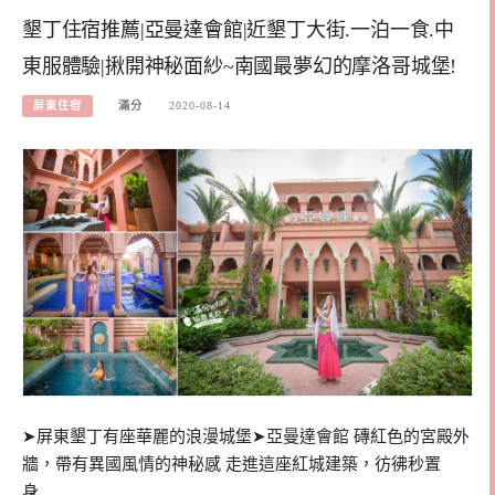
墾丁住宿推薦|亞曼達會館|近墾丁大街.一泊一食.中
東服體驗|揪開神秘面紗~南國最夢幻的摩洛哥城堡!
屏東住宿
滿分
2020-08-14
➤屏東墾丁有座華麗的浪漫城堡➤亞曼達會館 磚紅色的宮殿外
牆，帶有異國風情的神秘感 走進這座紅城建築，彷彿秒置
身…