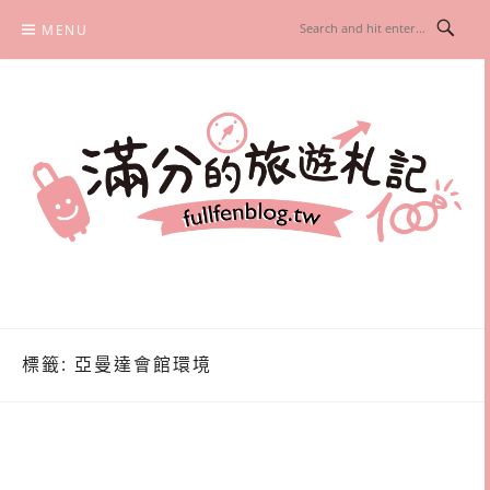
Skip
MENU
to
content
滿分的旅遊札記
國內外旅遊|情侶約會景點|美拍玩樂
標籤:
亞曼達會館環境