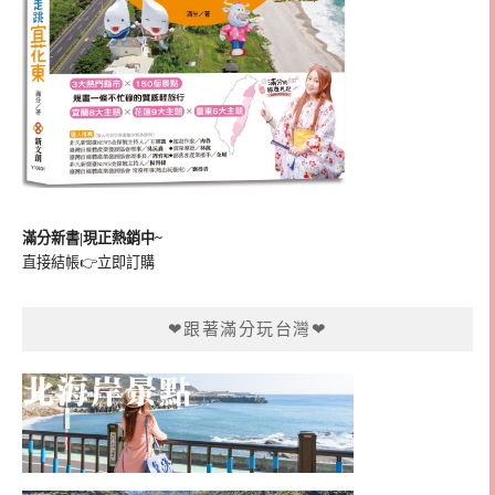
滿分新書|現正熱銷中~
直接結帳👉
立即訂購
❤跟著滿分玩台灣❤