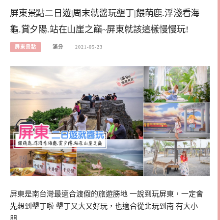
屏東景點二日遊|周末就醬玩墾丁|餵萌鹿.浮淺看海
龜.賞夕陽.站在山崖之巔~屏東就該這樣慢慢玩!
屏東景點
滿分
2021-05-23
屏東是南台灣最適合渡假的旅遊勝地 一說到玩屏東，一定會
先想到墾丁啦 墾丁又大又好玩，也適合從北玩到南 有大小
朋…