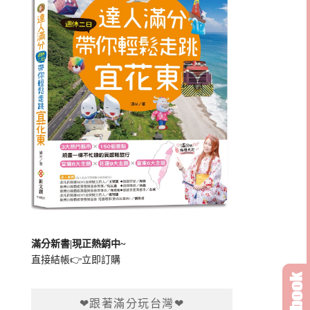
滿分新書|現正熱銷中~
直接結帳👉
立即訂購
❤跟著滿分玩台灣❤