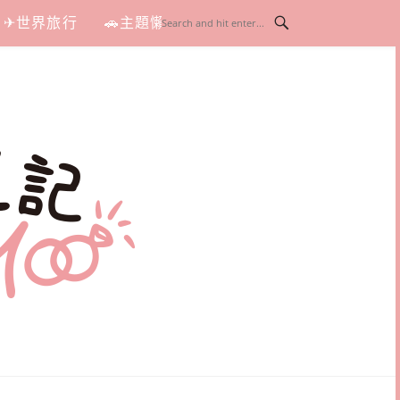
✈世界旅行
🚗主題懶人包