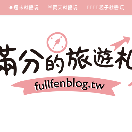
☀週末就醬玩
☔雨天就醬玩
👩‍❤‍💋‍👨親子就醬玩
札記