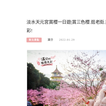
淡水天元宮賞櫻一日遊|賞三色櫻.逛老街
彩!
滿分
2022-01-29
新北景點