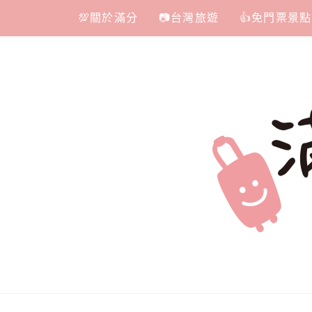
Skip
💯關於滿分
📷台灣旅遊
👍免門票景點
to
content
滿分的旅遊
國內外旅遊|情侶約會景點|美拍玩樂