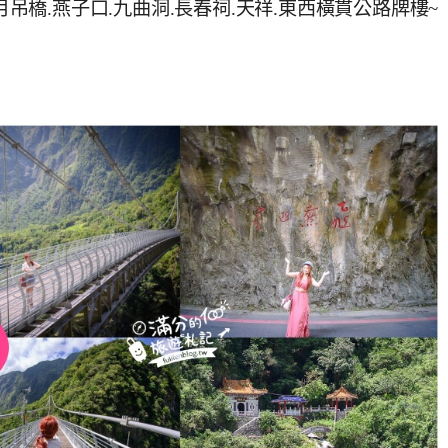
月吊橋.燕子口.九曲洞.長春祠.天祥.東西橫貫公路牌樓~