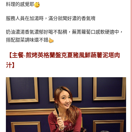
料理的感覺耶
服務人員在加湯時，滿分就聞好濃的香氣唷
奶油濃湯香氣濃郁好喝不黏稠，蕪菁蘿蔔口感軟硬適中，
搭配甜菜調味還不錯
【主餐-煎烤英格蘭盤克夏豬風鮮蔬薯泥塔肉
汁】