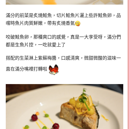
滿分的前菜是炙燒鮭魚，切片鮭魚片灑上些許鮭魚卵，品
嚐時魚片肉質鮮嫩，帶有炙燒香氣
咬破鮭魚卵，那種爽口的感覺，真是一大享受呀，滿分們
都是生魚片控，一吃就愛上了
搭配的生菜淋上紫蘇梅醬，口感清爽，微甜微酸的滋味一
直在滿分嘴裡打轉啦