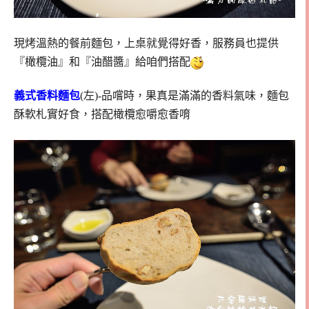
現烤溫熱的餐前麵包，上桌就覺得好香，服務員也提供
『橄欖油』和『油醋醬』給咱們搭配
義式香料麵包
(左)-品嚐時，果真是滿滿的香料氣味，麵包
酥軟札實好食，搭配橄欖愈嚼愈香唷