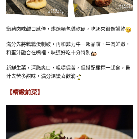
燉豬肉味鹹口感佳，烘焙麵包偏乾硬，吃起來很像餅乾
滿分先將鵪鶉蛋刺破，再和菲力牛一起品嚐，牛肉鮮嫩，
和蛋汁融合在嘴裡，味道好吃十分特別
新鮮生菜，清脆爽口，咀嚼偏苦，但搭配橄欖一起食，帶
汁去苦多甜味，滿分還蠻喜歡滴
【精緻前菜】