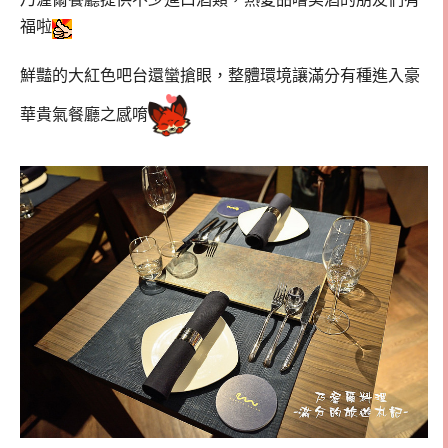
福啦
鮮豔的大紅色吧台還蠻搶眼，整體環境讓滿分有種進入豪
華貴氣餐廳之感唷