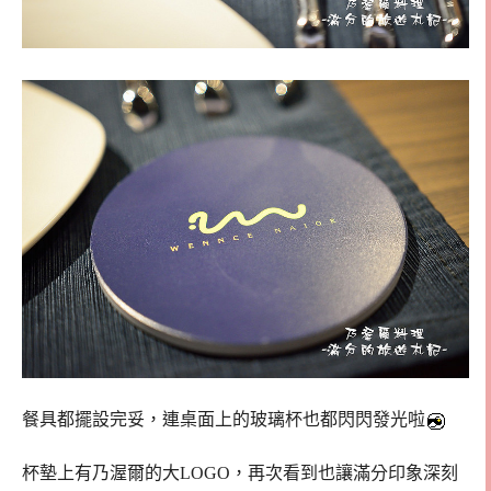
餐具都擺設完妥，連桌面上的玻璃杯也都閃閃發光啦
杯墊上有乃渥爾的大LOGO，再次看到也讓滿分印象深刻