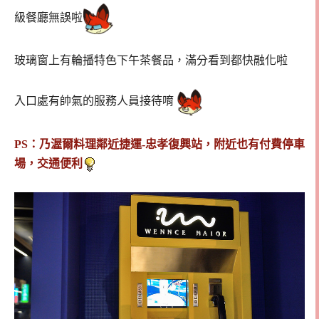
級餐廳無誤啦
玻璃窗上有輪播特色下午茶餐品，滿分看到都快融化啦
入口處有帥氣的服務人員接待唷
PS：乃渥爾料理鄰近捷運-忠孝復興站，附近也有付費停車
場，交通便利