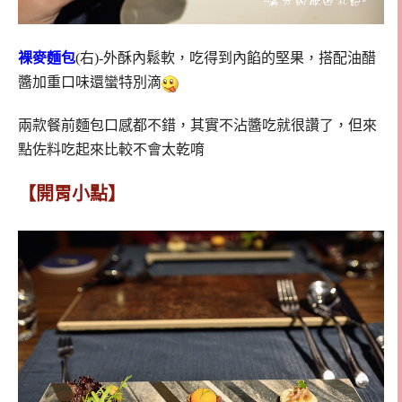
裸麥麵包
(右)-外酥內鬆軟，吃得到內餡的堅果，搭配油醋
醬加重口味還蠻特別滴
兩款餐前麵包口感都不錯，其實不沾醬吃就很讚了，但來
點佐料吃起來比較不會太乾唷
【開胃小點】