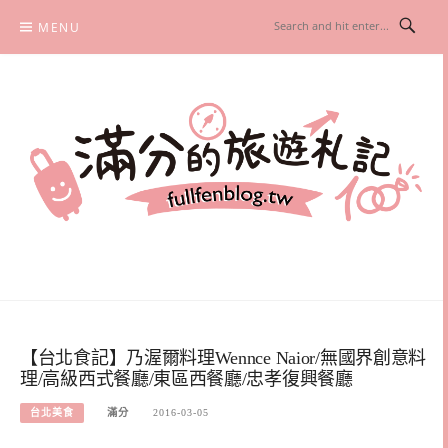
Skip
MENU
to
content
滿分的旅遊札記
國內外旅遊|情侶約會景點|美拍玩樂
【台北食記】乃渥爾料理Wennce Naior/無國界創意料
理/高級西式餐廳/東區西餐廳/忠孝復興餐廳
台北美食
滿分
2016-03-05