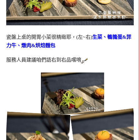
瓷盤上桌的開胃小菜很精緻耶，(左~右)
生菜、鵪鶉蛋&菲
力牛、燉肉&烘焙麵包
服務人員建議咱們語右到右品嚐唷