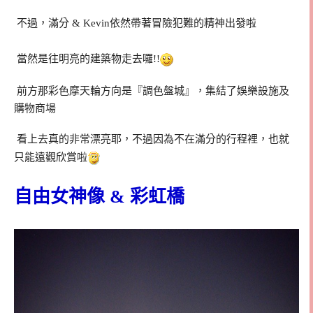
不過，滿分 & Kevin依然帶著冒險犯難的精神出發啦
當然是往明亮的建築物走去囉!!
前方那彩色摩天輪方向是『調色盤城』，集結了娛樂設施及
購物商場
看上去真的非常漂亮耶，不過因為不在滿分的行程裡，也就
只能遠觀欣賞啦
自由女神像 & 彩虹橋