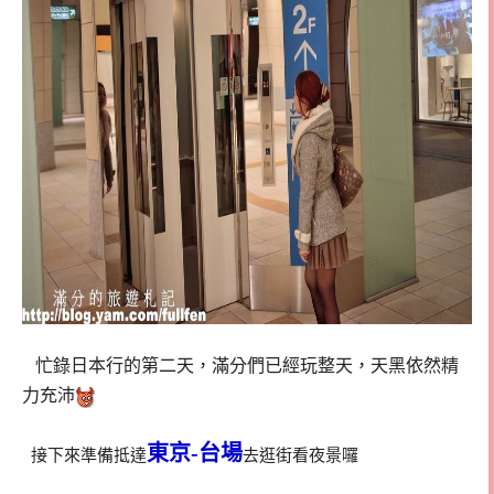
忙錄日本行的第二天，滿分們已經玩整天，天黑依然精
力充沛
東京-台場
接下來準備抵達
去逛街看夜景囉