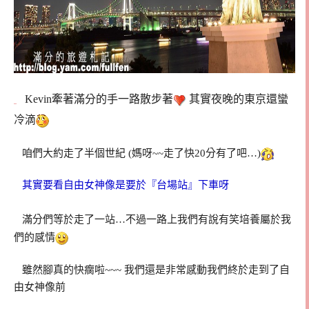
Kevin牽著滿分的手一路散步著
其實夜晚的東京還蠻
冷滴
咱們大約走了半個世紀 (媽呀~~走了快20分有了吧…)
其實要看自由女神像是要於『台場站』下車呀
滿分們等於走了一站…不過一路上我們有說有笑培養屬於我
們的感情
雖然腳真的快瘸啦~~~ 我們還是非常感動我們終於走到了自
由女神像前