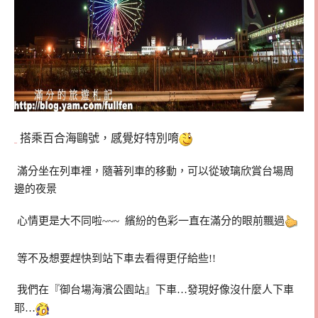
搭乘百合海鷗號，感覺好特別唷
滿分坐在列車裡，隨著列車的移動，可以從玻璃欣賞台場周
邊的夜景
心情更是大不同啦~~~ 繽紛的色彩一直在滿分的眼前飄過
等不及想要趕快到站下車去看得更仔給些!!
我們在『御台場海濱公園站』下車…發現好像沒什麼人下車
耶…