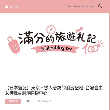
Skip
MENU
to
content
滿分的旅遊札記
國內外旅遊|情侶約會景點|美拍玩樂
【日本遊記】東京。戀人必訪的浪漫聖地~台場自由
女神像&鋼彈購物中心
日本東京
滿分
2015-04-22