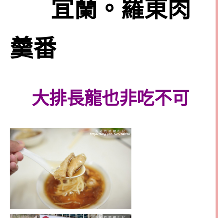
宜蘭。羅東肉
羹番
大排長龍也非吃不可