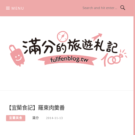
Skip
MENU
to
content
滿分的旅遊札記
國內外旅遊|情侶約會景點|美拍玩樂
【宜蘭食記】羅東肉羹番
宜蘭美食
滿分
2014-11-13