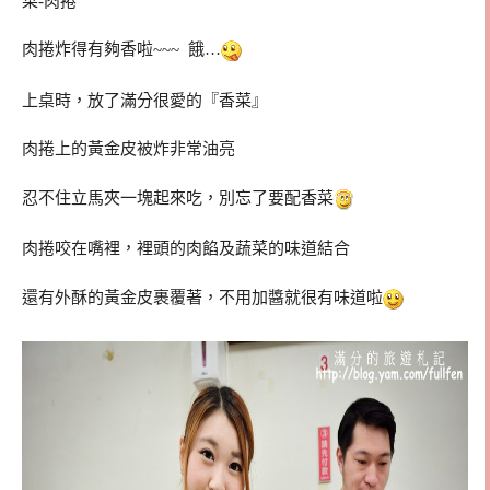
菜-肉捲
肉捲炸得有夠香啦~~~ 餓…
上桌時，放了滿分很愛的『香菜』
肉捲上的黃金皮被炸非常油亮
忍不住立馬夾一塊起來吃，別忘了要配香菜
肉捲咬在嘴裡，裡頭的肉餡及蔬菜的味道結合
還有外酥的黃金皮裹覆著，不用加醬就很有味道啦