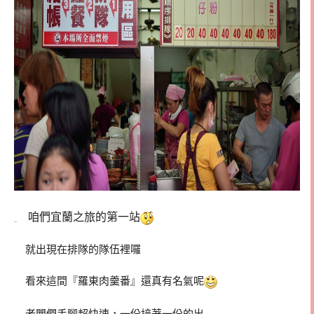
咱們宜蘭之旅的第一站
就出現在排隊的隊伍裡囉
看來這間『羅東肉羹番』還真有名氣呢
老闆們手腳超快速，一份接著一份的出