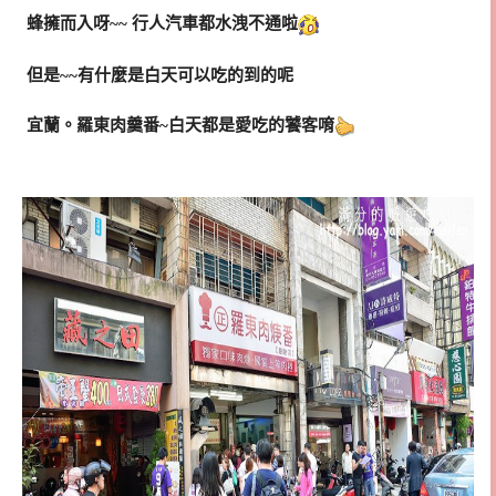
蜂擁而入呀~~ 行人汽車都水洩不通啦
但是~~有什麼是白天可以吃的到的呢
宜蘭。羅東肉羹番~白天都是愛吃的饕客唷