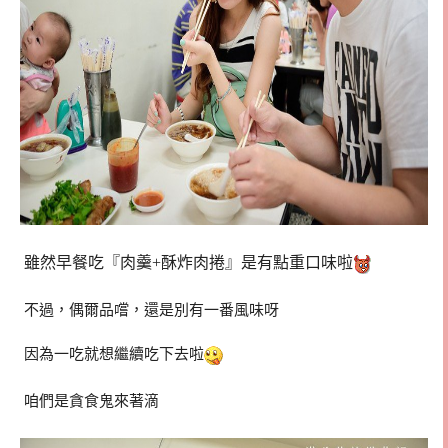
雖然早餐吃『肉羹+酥炸肉捲』是有點重口味啦
不過，偶爾品嚐，還是別有一番風味呀
因為一吃就想繼續吃下去啦
咱們是貪食鬼來著滴