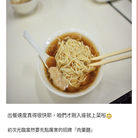
出餐速度真得很快耶，咱們才剛入座就上菜啦
初次光臨當然要先點厲害的招牌『肉羹麵』