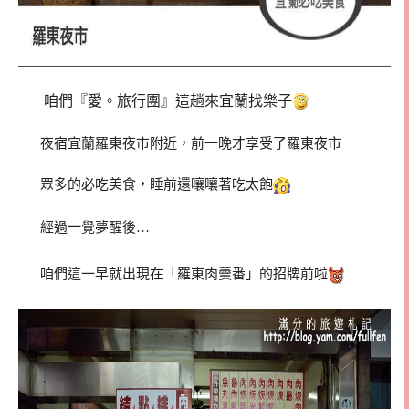
咱們『愛。旅行團』這趟來宜蘭找樂子
夜宿宜蘭羅東夜市附近，前一晚才享受了羅東夜市
眾多的必吃美食，睡前還嚷嚷著吃太飽
經過一覺夢醒後…
咱們這一早就出現在「羅東肉羹番」的招牌前啦