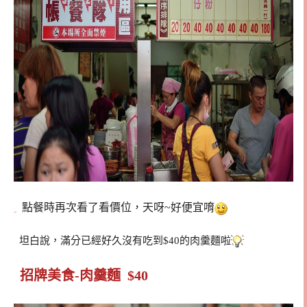
點餐時再次看了看價位，天呀~好便宜唷
坦白說，滿分已經好久沒有吃到$40的肉羹麵啦
招牌美食-肉羹麵 $40