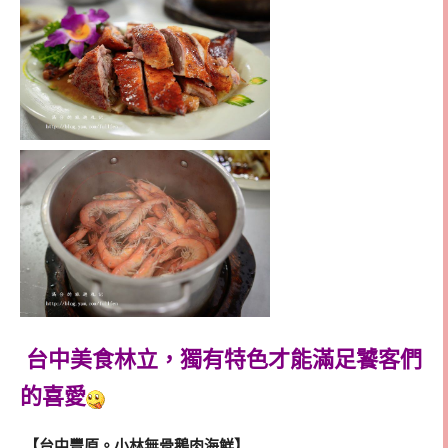
台中美食林立，獨有特色才能滿足饕客們
的喜愛
【台中豐原。小林無骨鵝肉海鮮】