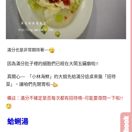
滿分也是非常期待著~~
因為滿分肚子裡的細胞們已經在大鬧五臟廟啦!!
真開心~~ 「小林海鮮」的大姐先給滿分這桌來盤「招待
菜」，讓咱們先開胃啦~
備註：滿分不確定是否每次都有招待唷~可能要尋問一下啦!!
蛤蜊湯