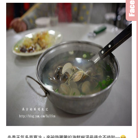
冬季天氣多風寒冷，來碗熱騰騰的海鮮蜊湯最適合不過啦~~