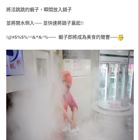
將活跳跳的蝦子，瞬間放入鍋子
並將開水倒入~~~ 並快速將鍋子蓋起!!
!@#$%$%^^&*&^%~~~ 蝦子即將成為美食的聲響~~~