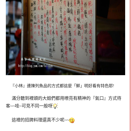
『小林』連陳列魚品的方式都這麼「鮮」明好看有特色耶!
滿分聽到裡頭的大姐們都用嘹亮有精神的『氣口』方式待
客~~哇~可見不同一般呀
這裡的招牌料理還真不少呢~~