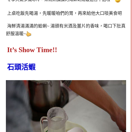
上桌吃飯先喝湯，先暖暖咱們的胃，再來給他大口啖美食吧
海鮮清湯滿滿的蛤蜊~ 湯頭有米酒及薑片的香味，喝口下肚真
舒服溫暖~
It’s Show Time!!
石頭活蝦