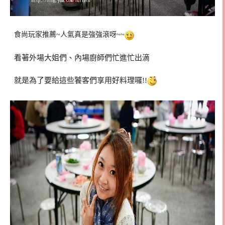
食尚玩家推薦~人氣真是強強滾呀~~
看著外場大姐們、內場廚師們忙進忙出滴
就是為了要給這些饕客們享用好料理囉!!