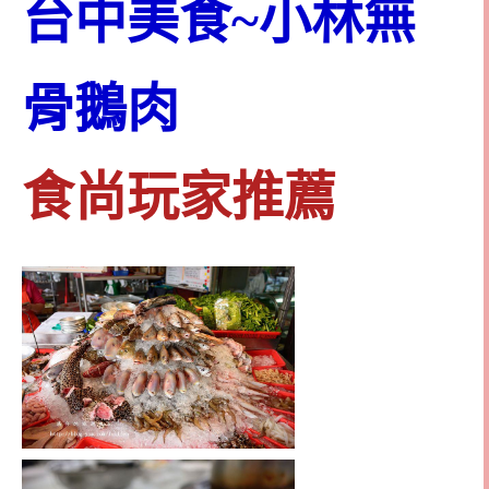
台中美食~小林無
骨鵝肉
食尚玩家推薦