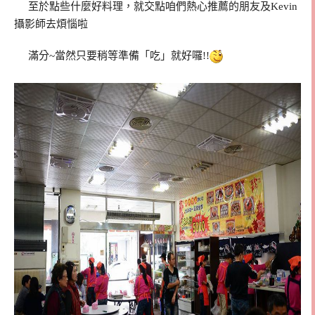
至於點些什麼好料理，就交點咱們熱心推薦的朋友及Kevin
攝影師去煩惱啦
滿分~當然只要稍等準備「吃」就好囉!!