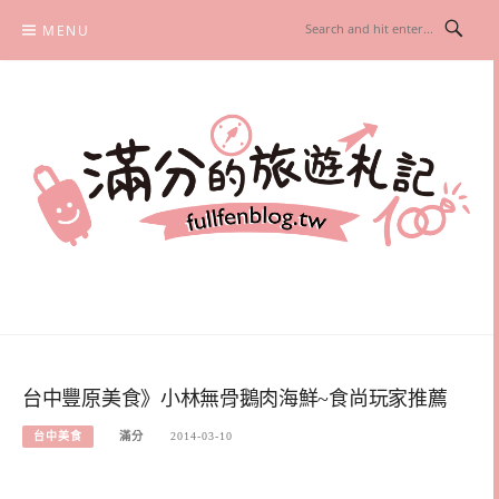
Skip
MENU
to
content
滿分的旅遊札記
國內外旅遊|情侶約會景點|美拍玩樂
台中豐原美食》小林無骨鵝肉海鮮~食尚玩家推薦
台中美食
滿分
2014-03-10