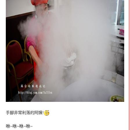
手腳非常利落的阿姨!
咻~咻~咻~咻~