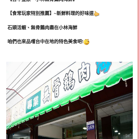
【食常玩家特別推薦】~新鮮料理的好味道
石頭活蝦、無骨鵝肉盡在小林海鮮
咱們也來品嚐台中在地的特色美食吧!