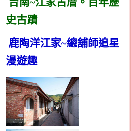
台南~江家古厝。百年歷
史古蹟
鹿陶洋江家~總舖師追星
漫遊趣