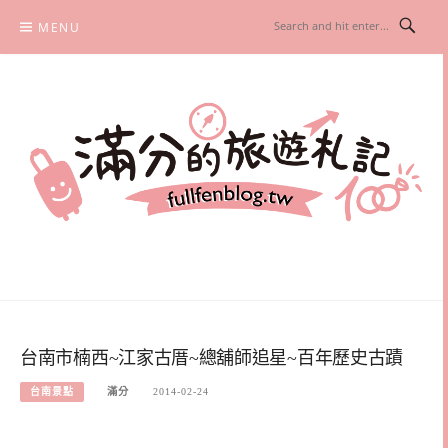
Skip
MENU
to
content
滿分的旅遊札記
國內外旅遊|情侶約會景點|美拍玩樂
台南市楠西~江家古厝~總舖師追星~百年歷史古蹟
台南景點
滿分
2014-02-24