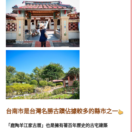
台南市是台灣名勝古蹟佔據較多的縣市之一
「鹿陶羊江家古厝」也是擁有著百年歷史的古宅建築