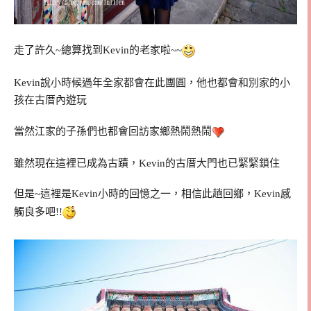
走了許久~總算找到Kevin的老家啦~~
Kevin說小時候過年全家都會在此團圓，他也都會和別家的小
孩在古厝內遊玩
當然江家的子孫們也都會回訪家鄉熱鬧熱鬧
雖然現在這裡已成為古蹟，Kevin的古厝大門也已緊緊鎖住
但是~這裡是Kevin小時的回憶之一，相信此趟回鄉，Kevin感
觸良多吧!!