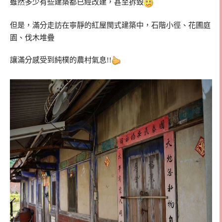
雖然多少有些建築都已經改建，甚至拆毀
但是，滿分走訪在寧靜的紅屋閩式建築中，石階小徑、花圃庭
園、伐木堆疊
讓滿分感受到純樸的農村氣息!!