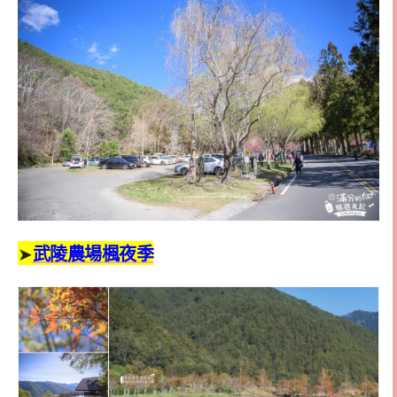
➤
武陵農場楓夜季