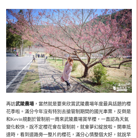
再訪
武陵農場
，當然就是要來欣賞武陵農場年度最具話題的櫻
花季啦。滿分今年沒有特別去搶管制期間的國光車票，反倒是
和Kevin規劃於管制前一周來武陵農場賞早櫻，一直認為天氣
變化較快，說不定櫻花會在管制前，就會夢幻綻放啦。開車抵
達時，看到道路旁一整片的櫻花，滿分心情整個大好，就說早