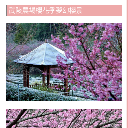
武陵農場櫻花季夢幻櫻景