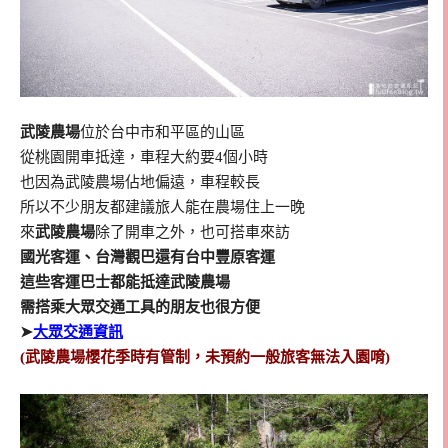
武陵農場
位於台中市和平區的山區
從桃園開車抵達，車程大約要4個小時
也因為武陵農場佔地偏遠，車程較長
所以不少朋友都建議旅人能在農場住上一晚
來
武陵農場
除了開車之外，也可搭車來訪
國光客運、台灣觀巴還有台中豐原客運
這些客運巴士都能抵達武陵農場
需搭乘大眾交通工具的朋友也很方便
➤
大眾交通資訊
(武陵農場櫻花季時有管制，未預約一般旅客無法入園唷)