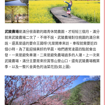
武陵農場
是滿分很喜歡的踏青休閒農園，才短短三個月，滿分
就來武陵農場二次了，不得不說，武陵農場對住桃園的滿分來
說，還真是遠的要命王國呀!光是開車來訪，車程就需要近四
個小時，為了能迎接美好的早晨，咱們通常凌晨四點就會出
發，一來是避免車潮，二來是避免農場過多的人潮。上一次來
武陵農場，滿分主要是來欣賞雪山登山口，還有武陵農場楓葉
季，以及一整片金黃色的油菜花田(如上圖)