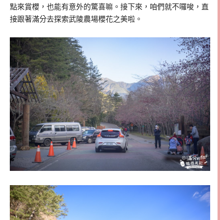
點來賞櫻，也能有意外的驚喜嘛。接下來，咱們就不囉唆，直
接跟著滿分去探索武陵農場櫻花之美啦。