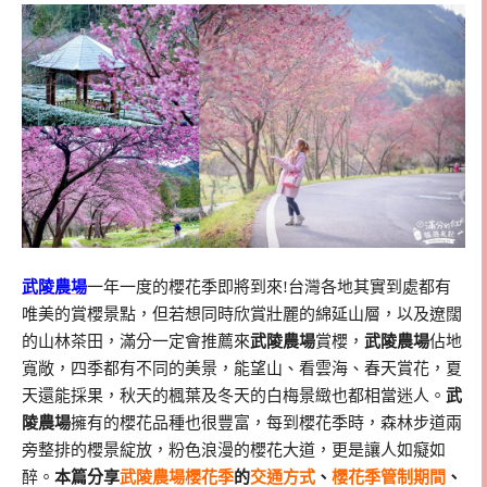
武陵農場
一年一度的櫻花季即將到來!台灣各地其實到處都有
唯美的賞櫻景點，但若想同時欣賞壯麗的綿延山層，以及遼闊
的山林茶田，滿分一定會推薦來
武陵農場
賞櫻，
武陵農場
佔地
寬敞，四季都有不同的美景，能望山、看雲海、春天賞花，夏
天還能採果，秋天的楓葉及冬天的白梅景緻也都相當迷人。
武
陵農場
擁有的櫻花品種也很豐富，每到櫻花季時，森林步道兩
旁整排的櫻景綻放，粉色浪漫的櫻花大道，更是讓人如癡如
醉。
本篇分享
武陵農場櫻花季
的
交通方式
、
櫻花季管制期間
、