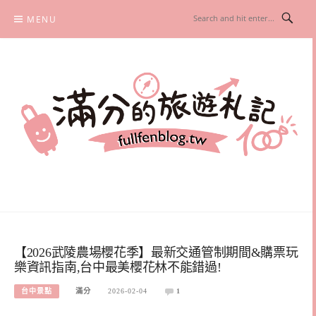
Skip
MENU
to
content
滿分的旅遊札記
國內外旅遊|情侶約會景點|美拍玩樂
【2026武陵農場櫻花季】最新交通管制期間&購票玩
樂資訊指南,台中最美櫻花林不能錯過!
台中景點
滿分
2026-02-04
1