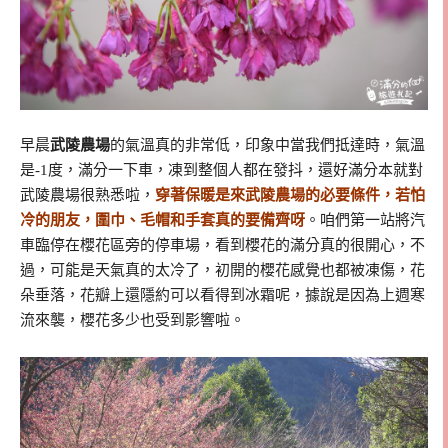
早晨
武陵農場
的氣溫真的非常低，印象中當我們抵達時，氣溫
是-1度，滿分一下車，凍到整個人都在發抖，還好滿分本就對
武陵農場很熟悉啦，
穿著保暖是來武陵農場的必要條件，若怕
冷的朋友，圍巾、毛帽和手套真的要備齊呀
。咱們第一站將汽
車臨停在櫻花區旁的停車場，看到櫻花的滿分真的很開心，不
過，可能是天氣真的太冷了，初開的櫻花感覺也都被凍傷，花
朵垂落，花瓣上還隱約可以看得到冰霜呢，據說是因為上週寒
流來襲，櫻花多少也受到影響啦。