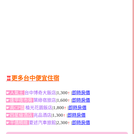
♖
更多台中便宜住宿
☛人氣王
台中博奇大飯店
|1,300
↑
|
即時房價
☛逢甲夜市旁
葉綠宿旅店
|1,600
↑
|
即時房價
☛高CP值
植光花園飯店
|1,800
↑
|
即時房價
☛四星級酒店
兆品酒店
|1,300
↑
|
即時房價
☛平價精緻
夏述汽車旅館
|2,300
↑
|
即時房價