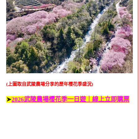
(上圖取自武陵農場分享的歷年櫻花季盛況)
➤
2026武陵農場櫻花季一日遊｜線上立即購票