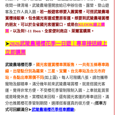
夜間一律清場，武陵農場僅開放給已申辦住宿、露營、登山遊
客及工作人員入園，
若一般遊客想要入園賞櫻，可搭武陵農場
賞櫻接駁車，包含國光客運或豐原客運。想要到武陵農場賞櫻
的朋友，可以於全省國光客運窗口，或是在
KLOOK線上購
票
，以及到7-11 Ibon、全家便利商店、萊爾富購票。
➤
2026武陵農場櫻花季一日遊｜專車接送線上
立即購票
武陵農場櫻花季
，
國光客運賞櫻車票販售，一共有五條專車路
線，出發點分別為羅東、三星、宜蘭、台北車站及台北市府
站，各點出車票價不同
(如上圖)，每人可限購八張，請勿攜帶
寵物及腳踏車。滿分幾年前來武陵農場賞櫻，就是搭國光客
運，覺得非常方便，不受櫻花季管制限制入園、上車就能賞景
或是睡覺休息，賞櫻結束回程，還有國光客運的專車送回，滿
分也推薦櫻花季管制期間，選擇搭客運真的很方便。(
搭車方
式可回顧滿分➤
武陵農場櫻花季搭車體驗
)