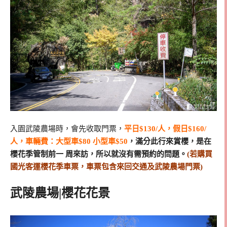
入園武陵農場時，會先收取門票，
平日$130/人，假日$160/
人，
車輛費：大型車$80 小型車$50
，滿分此行來賞櫻，是在
櫻花季管制前一 周來訪，所以就沒有需預約的問題。
(若購買
國光客運櫻花季車票，車票包含來回交通及武陵農場門票)
武陵農場|櫻花花景