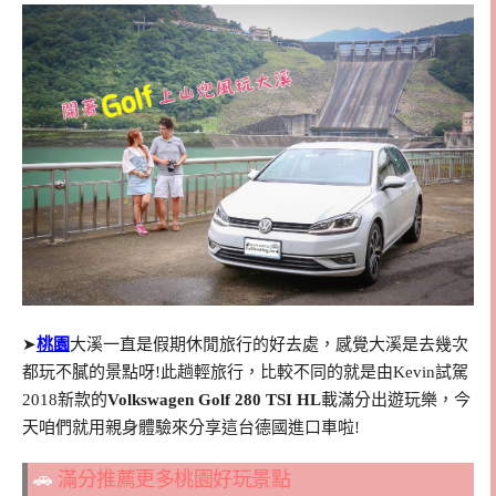
➤
桃園
大溪一直是假期休閒旅行的好去處，感覺大溪是去幾次
都玩不膩的景點呀!此趟輕旅行，比較不同的就是由Kevin試駕
2018新款的
Volkswagen Golf 280 TSI HL
載滿分出遊玩樂，今
天咱們就用親身體驗來分享這台德國進口車啦!
🚗
滿分推薦更多桃園好玩景點