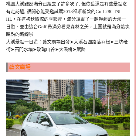
桃園大溪雖然滿分已經去了許多次了, 但依舊還是有些景點沒
有走訪過, 很開心能受邀試駕2018福斯新款的Golf 280 TSI
HL，在這初秋微涼的季節裡，滿分規畫了一趟輕鬆的大溪一
日遊，並由這台Golf 帶滿分看見森林之美，上圖就是滿分這次
踩點的路線啦
大溪景點一日遊：藝文廣場出發➤大溪石園路落羽松➤三坑老
街➤石門水壩➤玫瑰山谷➤大溪橋➤賦歸
藝文廣場