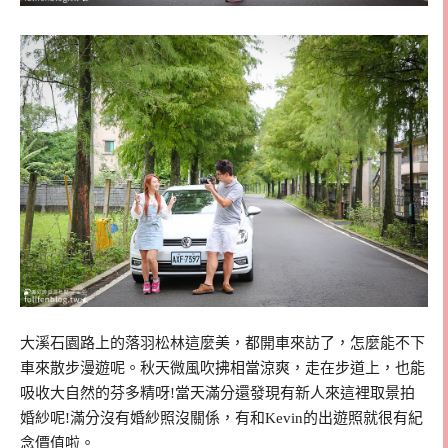
大溪石園路上的落羽松林這麼美，都開車來訪了，怎麼能不下
車來散步漫遊呢。秋天微風吹拂相當涼爽，走在步道上，也能
吸收大自然的芬多精呀!當天滿分還發現有新人來這裡取景拍
婚紗呢!滿分沒有婚紗照沒關係，有和Kevin的出遊照就很有紀
念價值啦。