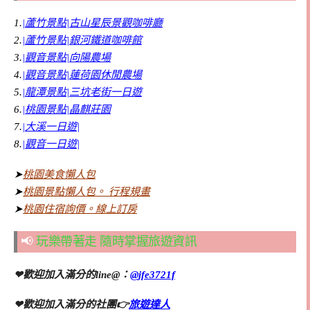
1.
|蘆竹景點|古山星辰景觀咖啡廳
2.
|蘆竹景點|銀河鐵道咖啡館
3.
|觀音景點|向陽農場
4.
|觀音景點|蓮荷園休閒農場
5.
|龍潭景點|三坑老街一日遊
6.
|桃園景點|晶麒莊園
7.
|大溪一日遊|
8.
|觀音一日遊|
➤
桃園美食懶人包
➤
桃園景點懶人包。 行程規畫
➤
桃園住宿詢價。線上訂房
📢
玩樂帶著走 隨時掌握旅遊資訊
❤歡迎加入滿分的line@：
@jfe3721f
❤歡迎加入滿分的社團👉
旅遊達人