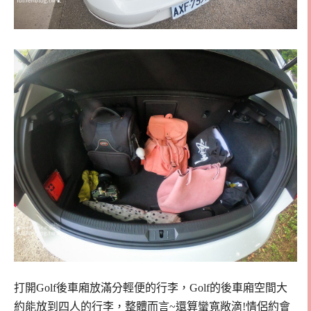
打開
Golf後車廂放滿分輕便的行李，Golf的後車廂空間大
約能放到四人的行李，整體而言~還算蠻寬敞滴!情侶約會