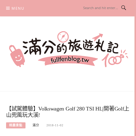
Skip
MENU
to
content
滿分的旅遊札記
國內外旅遊|情侶約會景點|美拍玩樂
【試駕體驗】Volkswagen Golf 280 TSI HL|開著Golf上
山兜風玩大溪!
桃園景點
滿分
2018-11-02