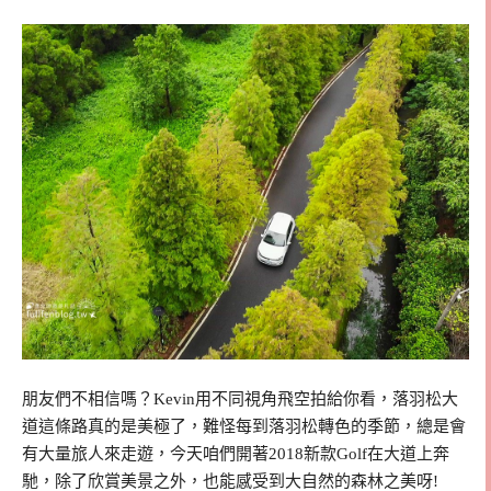
朋友們不相信嗎？Kevin用不同視角飛空拍給你看，落羽松大
道這條路真的是美極了，難怪每到落羽松轉色的季節，總是會
有大量旅人來走遊，今天咱們開著2018新款Golf在大道上奔
馳，除了欣賞美景之外，也能感受到大自然的森林之美呀!