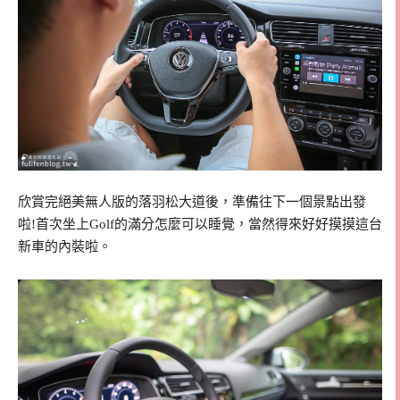
欣賞完絕美無人版的落羽松大道後，準備往下一個景點出發
啦!首次坐上Golf的滿分怎麼可以睡覺，當然得來好好摸摸這台
新車的內裝啦。