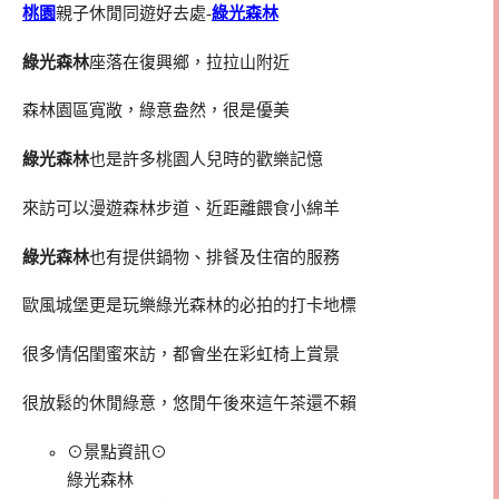
桃園
親子休閒同遊好去處-
綠光森林
綠光森林
座落在復興鄉，拉拉山附近
森林園區寬敞，綠意盎然，很是優美
綠光森林
也是許多桃園人兒時的歡樂記憶
來訪可以漫遊森林步道、近距離餵食小綿羊
綠光森林
也有提供鍋物、排餐及住宿的服務
歐風城堡更是玩樂綠光森林的必拍的打卡地標
很多情侶閨蜜來訪，都會坐在彩虹椅上賞景
很放鬆的休閒綠意，悠閒午後來這午茶還不賴
⊙景點資訊⊙
綠光森林