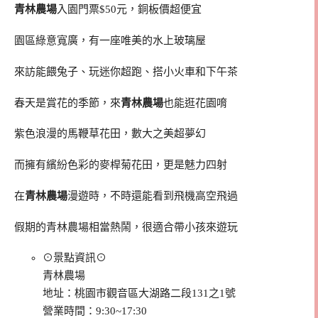
青林農場
入園門票$50元，銅板價超便宜
園區綠意寬廣，有一座唯美的水上玻璃屋
來訪能餵兔子、玩迷你超跑、搭小火車和下午茶
春天是賞花的季節，來
青林農場
也能逛花園唷
紫色浪漫的馬鞭草花田，數大之美超夢幻
而擁有繽紛色彩的麥桿菊花田，更是魅力四射
在
青林農場
漫遊時，不時還能看到飛機高空飛過
假期的青林農場相當熱鬧，很適合帶小孩來遊玩
⊙景點資訊⊙
青林農場
地址：桃園市觀音區大湖路二段131之1號
營業時間：9:30~17:30