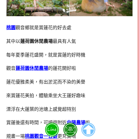
桃園
觀音鄉就是賞蓮花的好去處
其中以
蓮荷園休閒農場
最具有人氣
每年夏季蓮花盛開，就是賞蓮的好時機
觀音
蓮荷園休閒農場
的蓮花開好啦
蓮花優雅柔美，有出淤泥而不染的美譽
來賞蓮花美拍，體驗乘坐大王蓮好趣味
漂浮在大蓮葉的池塘上感覺超特別
賞蓮後還有時間，可順遊附近
向陽農場
啦
規畫一場
桃園觀音一日遊
更充實唷