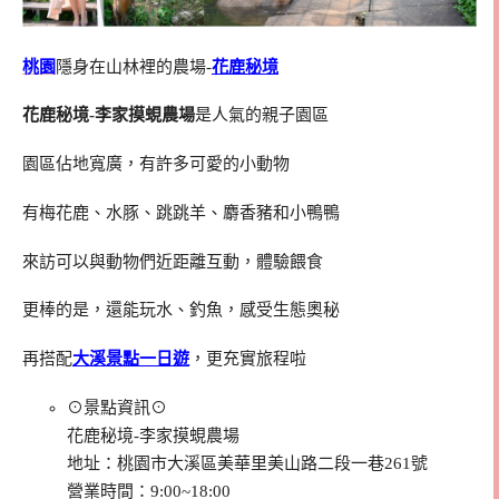
桃園
隱身在山林裡的農場-
花鹿秘境
花鹿秘境-李家摸蜆農場
是人氣的親子園區
園區佔地寬廣，有許多可愛的小動物
有梅花鹿、水豚、跳跳羊、麝香豬和小鴨鴨
來訪可以與動物們近距離互動，體驗餵食
更棒的是，還能玩水、釣魚，感受生態奧秘
再搭配
大溪景點一日遊
，更充實旅程啦
⊙景點資訊⊙
花鹿秘境-李家摸蜆農場
地址：桃園市大溪區美華里美山路二段一巷261號
營業時間：9:00~18:00