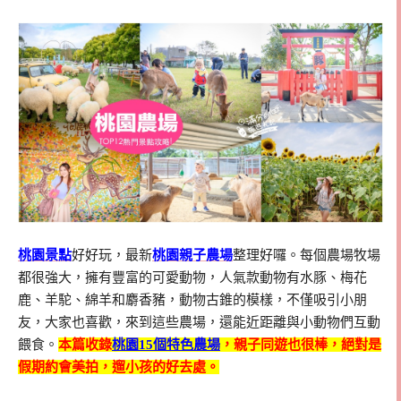
桃園景點
好好玩，最新
桃園親子農場
整理好囉。每個農場牧場
都很強大，擁有豐富的可愛動物，人氣款動物有水豚、梅花
鹿、羊駝、綿羊和麝香豬，動物古錐的模樣，不僅吸引小朋
友，大家也喜歡，來到這些農場，還能近距離與小動物們互動
餵食。
本篇收錄
桃園15個特色農場
，親子同遊也很棒，
絕對是
假期約會美拍，遛小孩的好去處。