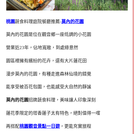
桃園
蔬食料理庭院餐廳推薦-
莫內的花園
莫內的花園是位在觀音鄉一座低調的小花園
營業近23年，佔地寬敞，到處綠意然
園區裡擁有繽紛的花卉，還有大片蓮花田
漫步莫內的花園，有種走進森林仙境的錯覺
能享受被百花包圍，也能感受大自然的靜謐
莫內的花園
招牌蔬食料理，美味讓人印象深刻
蓮花季限定的塔香蓮子太有特色，絕對值得一嚐
再搭配
桃園觀音景點一日遊
，更能充實旅程