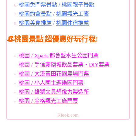
桃園免門票景點
/
桃園親子景點
桃園約會景點
/
桃園觀光工廠
桃園美食推薦
/
桃園住宿推薦
👒桃園景點|超優惠好玩行程!
桃園 / Xpark 都會型水生公園門票
桃園 / 手信霧隱城飲品套票・DIY套票
桃園 / 大溪富田花園農場門票
桃園 / 小人國主題樂園門票
桃園 / 雄獅文具想像力製造所
桃園 / 金格觀光工廠門票
Klook.com