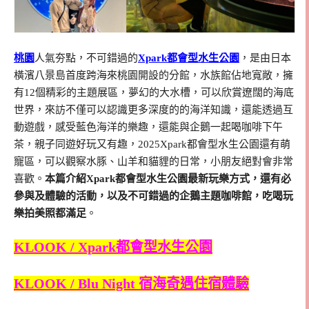
桃園
人氣夯點，不可錯過的
Xpark都會型水生公園
，是由日本
橫濱八景島首度跨海來桃園開設的分館，水族館佔地寬敞，擁
有12個精彩的主題展區，夢幻的大水槽，可以欣賞遼闊的海底
世界，來訪不僅可以認識更多深度的的海洋知識，還能透過互
動遊戲，感受藍色海洋的樂趣，還能與企鵝一起喝咖啡下午
茶，親子同遊好玩又有趣，2025Xpark都會型水生公園還有萌
寵區，可以觀察水豚、山羊和貓貍的日常，小朋友絕對會非常
喜歡。
本篇介紹Xpark都會型水生公園最新玩樂方式，還有必
參與及體驗的活動，以及不可錯過的企鵝主題咖啡館，吃喝玩
樂拍美照都滿足
。
KLOOK / Xpark都會型水生公園
KLOOK / Blu Night 宿海奇遇住宿體驗