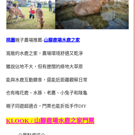
桃園
親子農場推薦-
山腳鹿場水鹿之家
寬敞的水鹿之家，農場環境舒適又乾淨
雖說佔地不大，但有遼闊的綠地大草原
能與水鹿互動餵食，還能近距離觀察日常
也有梅花鹿、水豚、老鷹、小兔子和陸龜
親子同遊超適合，門票也能折抵手作DIY
KLOOK / 山腳鹿場水鹿之家門票