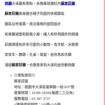
桃園
大溪最新景點，未開幕就爆紅的
蘇家莊園
蘇家莊園
是座適合親子同遊的休閒園區
園區佔地寬廣，南法風格的庭院設計
有美麗城堡和歐風小屋，讓人有秒飛國外的錯覺
莊園裡還有許多可愛的小動物，有羊駝、水豚君
笑笑羊、鸚鵡、孔雀、袋鼠、迷你馬和天鵝
漫遊
蘇家莊園
，也像是來到大溪的迷你動物園
⊙景點資訊⊙
蘇家莊園
地址：桃園市大溪區復興路一段1037號
營業時間：10:00~18:00(每週二三公休)
服務電話：03 387 3737
✓建議停留時間：1小時~2小時