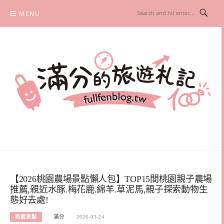
Skip
MENU
to
content
滿分的旅遊札記
國內外旅遊|情侶約會景點|美拍玩樂
【2026桃園農場景點懶人包】TOP15間桃園親子農場
推薦,親近水豚.梅花鹿.綿羊.草泥馬,親子探索動物生
態好去處!
桃園景點
滿分
2026-03-24