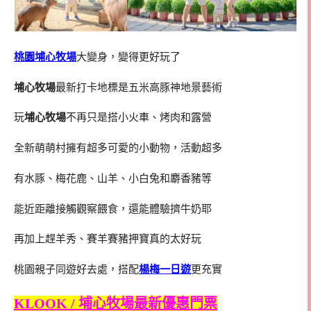
桃園埔心牧場
大變身，變得更好玩了
埔心牧場
最新打卡地標是五米高豚神地景藝術
玩
埔心牧場
不再只是搭小火車、烤肉和露營
全新萌萌村擁有超多可愛的小動物，活動超多
有水豚、梅花鹿、山羊、小白兔和麝香豬等
能近距離接觸觀察餵食，還能體驗擠牛奶耶
再加上趕羊秀、賽羊賽豬押寶真的太好玩
桃園親子同遊好去處，搭配
楊梅一日遊
更充實
KLOOK / 埔心牧場最新優惠門票