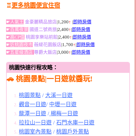
♖
更多桃園便宜住宿
☛人氣王
金豪麗精品旅店
|1,200
↑
|
即時房價
☛百萬夜景
國道二號商旅
|2,400
↑
|
即時房價
☛高CP值
桃園享樂站前館
|2,400
↑
|
即時房價
☛近桃園夜市
薇緹花園飯店
|1,700
↑
|
即時房價
☛五星級酒店
尊爵大飯店
|3,000
↑
|
即時房價
桃園快速行程攻略：
🚗 桃園景點|一日遊就醬玩!
桃園景點
/
大溪一日遊
觀音一日遊
/
中壢一日遊
龍潭一日遊
/
楊梅一日遊
拉拉山一日遊
/
石門水庫一日遊
桃園室內景點
/
桃園戶外景點