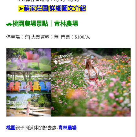
➤
蘇家莊園|詳細圖文介紹
🚗桃園農場景點｜青林農場
停車場：有| 大眾運輸：無| 門票：$100/人
桃園
親子同遊休閒好去處-
青林農場