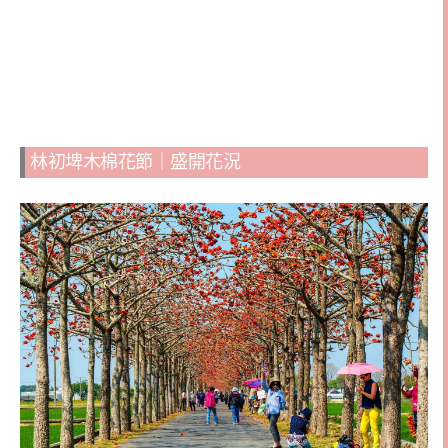
林初埤木棉花節｜盛開花況