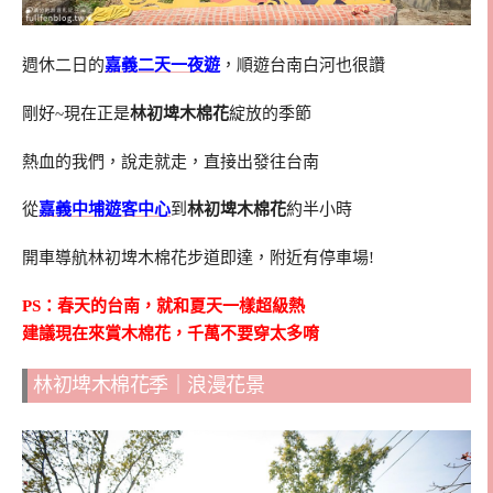
週休二日的
嘉義二天一夜遊
，順遊台南白河也很讚
剛好~現在正是
林初埤木棉花
綻放的季節
熱血的我們，說走就走，直接出發往台南
從
嘉義中埔遊客中心
到
林初埤木棉花
約半小時
開車導航林初埤木棉花步道即達，附近有停車場!
PS：春天的台南，就和夏天一樣超級熱
建議現在來賞木棉花，千萬不要穿太多唷
林初埤木棉花季｜浪漫花景