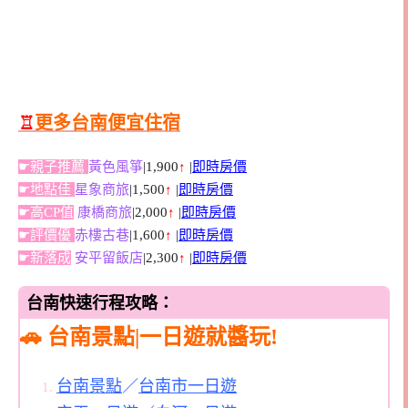
♖
更多台南便宜住宿
☛親子推薦
黃色風箏
|1,900
↑
|
即時房價
☛地點佳
星象商旅
|1,500
↑
|
即時房價
☛高CP值
康橋商旅
|2,000
↑
|
即時房價
☛評價優
赤樓古巷
|1,600
↑
|
即時房價
☛新落成
安平留飯店
|2,300
↑
|
即時房價
台南快速行程攻略：
🚗 台南景點|一日遊就醬玩!
台南景點
／
台南市一日遊