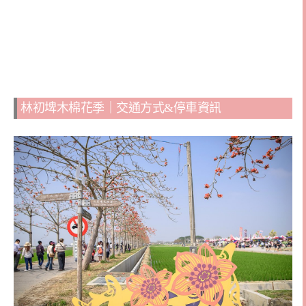
林初埤木棉花季｜交通方式&停車資訊