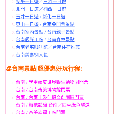
安平一日遊
／
白河一日遊
北門一日遊
／
楠西一日遊
玉井一日遊
/
新化一日遊
東山一日遊
/
台南免門票景點
台南室內景點
/
台南親子景點
台南觀光工廠
/
台南森林景點
台南老宅咖啡館
／
台南住宿推薦
台南美食懶人包
👒台南景點|超優惠好玩行程!
台南 / 學甲頑皮世界野生動物園門票
台南 / 台南奇美博物館門票
台南 / 台南十鼓仁糖文創園區門票
台南 / 旗袍體驗
台南／四草綠色隧道
台南 / 奇美幸福工廠門票