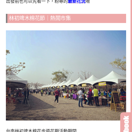
出發前也可以先看一下，粉專的
最新花況
唷
林初埤木棉花節｜熱鬧市集
台南林初埤木棉花步道花期活動期間