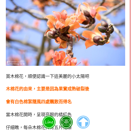
賞木棉花，順便認識一下這美麗的小太陽吧
木棉花的由來，主要是因為果實成熟破裂後
會有白色棉絮隨風四處飄散而得名
當木棉花開時，呈現亮眼的橘紅色
仔細瞧，每朵木棉花共有五片花瓣