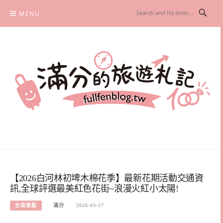
Skip
MENU
to
content
滿分的旅遊札記
國內外旅遊|情侶約會景點|美拍玩樂
【2026白河林初埤木棉花季】最新花期活動交通資
訊,全球評選最美紅色花街~浪漫火紅小太陽!
台南景點
滿分
2026-03-17