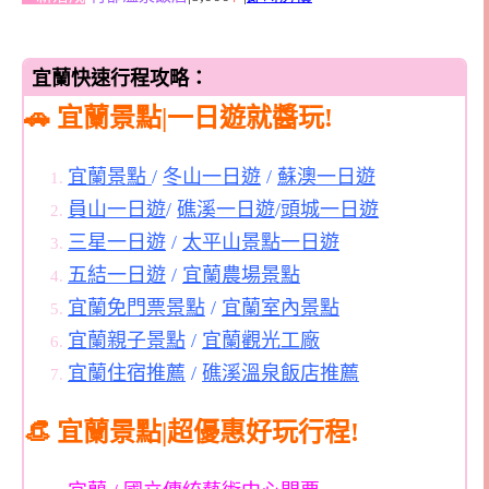
宜蘭快速行程攻略：
🚗 宜蘭景點|一日遊就醬玩!
宜蘭景點
/
冬山一日遊
/
蘇澳一日遊
員山一日遊
/
礁溪一日遊
/
頭城一日遊
三星一日遊
/
太平山景點一日遊
五結一日遊
/
宜蘭農場景點
宜蘭免門票景點
/
宜蘭室內景點
宜蘭親子景點
/
宜蘭觀光工廠
宜蘭住宿推薦
/
礁溪溫泉飯店推薦
👒 宜蘭景點|超優惠好玩行程!