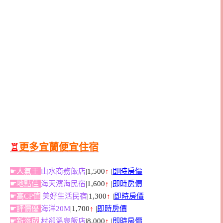
♖
更多宜蘭便宜住宿
☛人氣王
山水商務飯店
|1,500
↑
|
即時房價
☛地點佳
海天濱海民宿
|1,600
↑
|
即時房價
☛高CP值
美好生活民宿
|1,300
↑
|
即時房價
☛評價優
海洋20M
|1,700
↑
|
即時房價
☛新落成
村卻溫泉飯店
|8,000
↑
|
即時房價