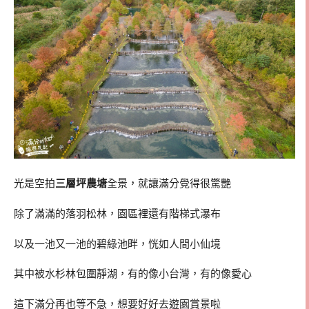
光是空拍
三層坪農塘
全景，就讓滿分覺得很驚艷
除了滿滿的落羽松林，園區裡還有階梯式瀑布
以及一池又一池的碧綠池畔，恍如人間小仙境
其中被水杉林包圍靜湖，有的像小台灣，有的像愛心
這下滿分再也等不急，想要好好去遊園賞景啦