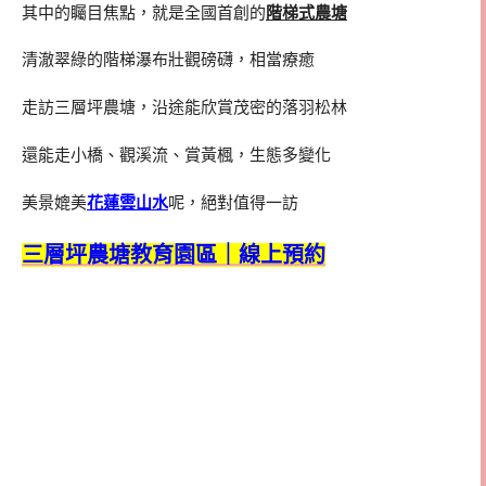
其中的矚目焦點，就是全國首創的
階梯式農塘
清澈翠綠的階梯瀑布壯觀磅礴，相當療癒
走訪三層坪農塘，沿途能欣賞茂密的落羽松林
還能走小橋、觀溪流、賞黃楓，生態多變化
美景媲美
花蓮雲山水
呢，絕對值得一訪
三層坪農塘教育園區｜線上預約