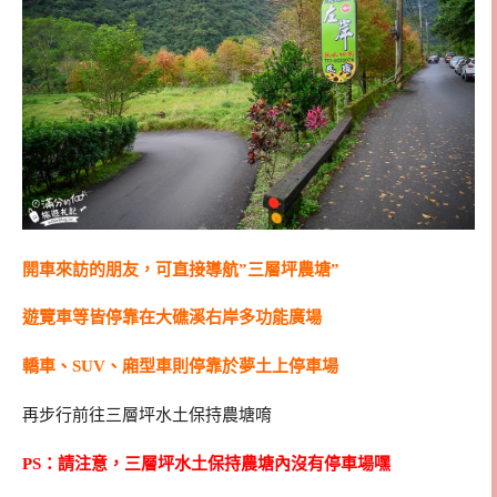
開車來訪的朋友，可直接導航”三層坪農塘”
遊覽車等皆停靠在大礁溪右岸多功能廣場
轎車、SUV、廂型車則停靠於夢土上停車場
再步行前往三層坪水土保持農塘唷
PS：請注意，三層坪水土保持農塘內沒有停車場嘿