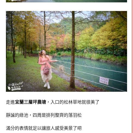
走進
宜蘭三層坪農塘
，入口的松林草地就很美了
靜謐的綠池，四周是排列整齊的落羽松
滿分的表情就足以讓旅人感受美景了吧