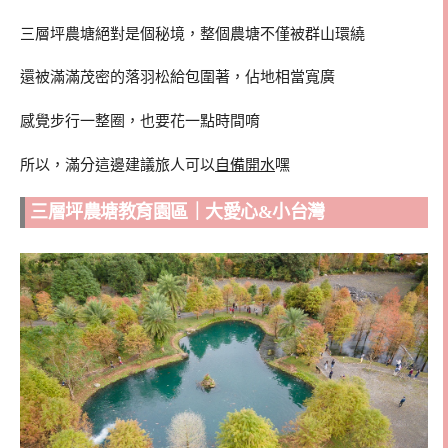
三層坪農塘絕對是個秘境，整個農塘不僅被群山環繞
還被滿滿茂密的落羽松給包圍著，佔地相當寬廣
感覺步行一整圈，也要花一點時間唷
所以，滿分這邊建議旅人可以
自備開水
嘿
三層坪農塘教育園區｜大愛心&小台灣