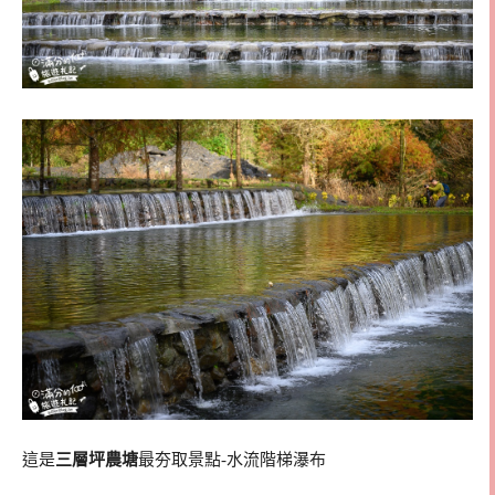
這是
三層坪農塘
最夯取景點-水流階梯瀑布