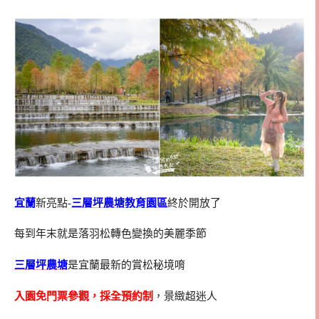
宜蘭
新亮點-
三層坪農塘教育園區
終於開放了
每到年末就是落羽松轉色變換的美麗季節
三層坪農塘
是宜蘭最新的賞松秘境唷
入園免門票參觀，採全預約制
，景緻超迷人