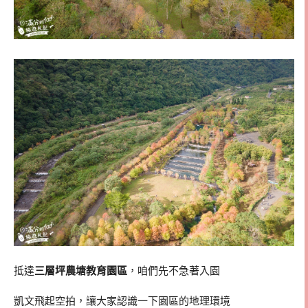
抵達
三層坪農塘教育園區
，咱們先不急著入園
凱文飛起空拍，讓大家認識一下園區的地理環境