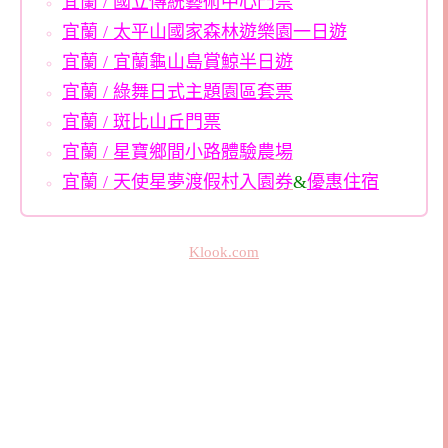
宜蘭 / 國立傳統藝術中心門票
宜蘭 / 太平山國家森林遊樂園一日遊
宜蘭 / 宜蘭龜山島賞鯨半日遊
宜蘭 / 綠舞日式主題園區套票
宜蘭 / 斑比山丘門票
宜蘭 / 星寶鄉間小路體驗農場
宜蘭 / 天使星夢渡假村入園券
&
優惠住宿
Klook.com