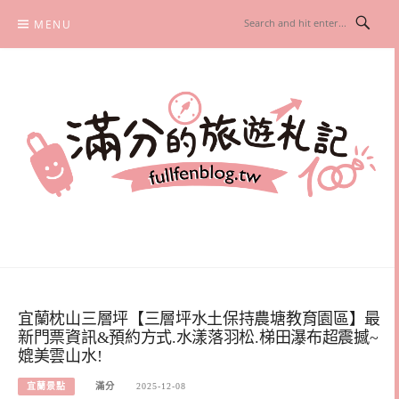
Skip
MENU
to
content
滿分的旅遊札記
國內外旅遊|情侶約會景點|美拍玩樂
宜蘭枕山三層坪【三層坪水土保持農塘教育園區】最
新門票資訊&預約方式.水漾落羽松.梯田瀑布超震撼~
媲美雲山水!
宜蘭景點
滿分
2025-12-08