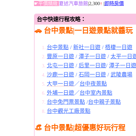
☛平價精緻
夏述汽車旅館
|2,300
↑
|
即時房價
台中快速行程攻略：
🚗 台中景點|一日遊景點就醬玩
台中景點
/
新社一日遊
/
梧棲一日遊
豐原一日遊
/
潭子一日遊
/
太平一日
北屯一日遊
/
后里一日遊
/
潭子一日
沙鹿一日遊
/
石岡一日遊
/
武陵農場
大甲一日遊
／
台中夜景點
外埔一日遊
／
台中室內景點
台中免門票景點
/
台中親子景點
台中觀光工廠景點
👒 台中景點|超優惠好玩行程