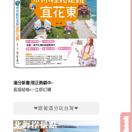
滿分新書|現正熱銷中~
直接結帳👉
立即訂購
❤跟著滿分玩台灣❤