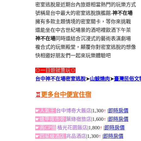
密室逃脫是近期台內旅遊相當熱門的玩樂方式
號稱是台中最大的密室逃脫旗艦館-
神不在場
擁有多款主題情境的密室關卡，等你來挑戰
還能坐在中古世紀場景的酒吧裡飲酒下午茶
神不在場
同時還結合沉浸式的藝術表演劇場
複合式的玩樂殿堂，顛覆你對密室逃脫的想像
快相邀好朋友們一起來玩樂體驗吧
⊙一日遊就醬玩⊙
台中神不在場密室逃脫
➤
山鯨燒肉
➤
臺灣民俗文
♖
更多台中便宜住宿
☛人氣王
台中博奇大飯店
|1,300
↑
|
即時房價
☛逢甲夜市旁
葉綠宿旅店
|1,600
↑
|
即時房價
☛高CP值
植光花園飯店
|1,800
↑
|
即時房價
☛四星級酒店
兆品酒店
|1,300
↑
|
即時房價