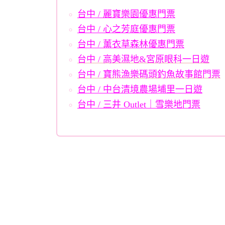
台中 / 麗寶樂園優惠門票
台中 / 心之芳庭優惠門票
台中 / 薰衣草森林優惠門票
台中 / 高美濕地&宮原眼科一日遊
台中 / 寶熊漁樂碼頭釣魚故事館門票
台中 / 中台清境農場埔里一日遊
台中 / 三井 Outlet｜雪樂地門票