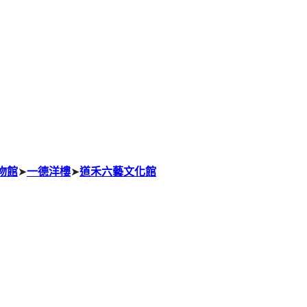
物館
➤
一德洋樓
➤
道禾六藝文化館