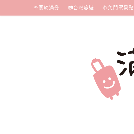
Skip
💯關於滿分
📷台灣旅遊
👍免門票景點
to
content
滿分的旅遊
國內外旅遊|情侶約會景點|美拍玩樂