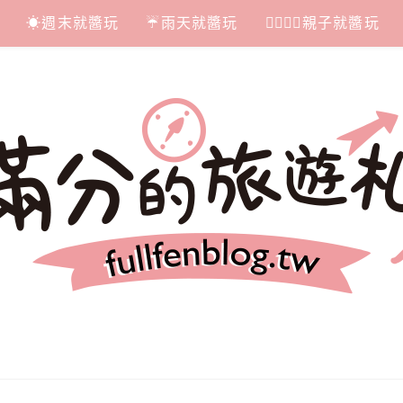
☀週末就醬玩
☔雨天就醬玩
👩‍❤‍💋‍👨親子就醬玩
札記