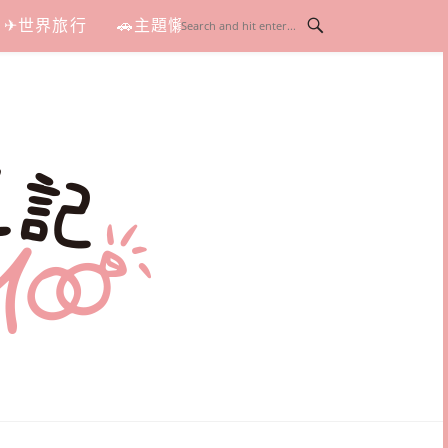
✈世界旅行
🚗主題懶人包