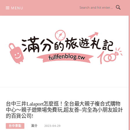
Skip
MENU
to
content
滿分的旅遊札記
國內外旅遊|情侶約會景點|美拍玩樂
台中三井Lalaport怎麼逛！全台最大親子複合式購物
中心～親子遊樂場免費玩,超友善~完全為小朋友設計
的百貨公司!
台中景點
滿分
2023-04-29