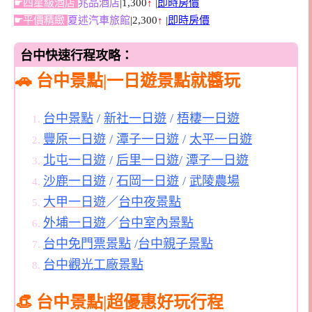
☛四星級酒店
兆品酒店
|1,300
↑
|
即時房價
☛平價精緻
夏述汽車旅館
|2,300
↑
|
即時房價
台中快速行程攻略：
🚗 台中景點|一日遊景點就醬玩
台中景點
/
新社一日遊
/
梧棲一日遊
豐原一日遊
/
潭子一日遊
/
太平一日遊
北屯一日遊
/
后里一日遊
/
潭子一日遊
沙鹿一日遊
/
石岡一日遊
/
武陵農場
大甲一日遊
／
台中夜景點
外埔一日遊
／
台中室內景點
台中免門票景點
/
台中親子景點
台中觀光工廠景點
👒 台中景點|超優惠好玩行程