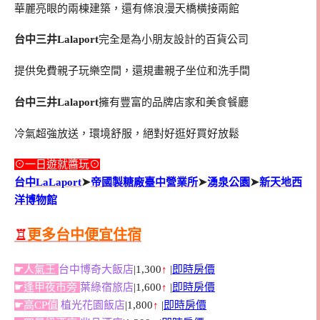
華麗亮眼的兩棟建築，還有條浪漫天橋橫接兩館
台中三井Lalaport
完全是為小朋友設計的百貨公司
提供免費親子玩樂空間，還規畫親子坐位和洗手間
台中三井Lalaport
擁有豐富的品牌店家和美食餐廳
冷氣超強放送，環境舒服，絕對好逛好買好放鬆
⊙一日遊就醬玩⊙
台中LaLaport
➤
帝國製糖廠臺中營業所
➤
湧泉公園
➤
新天地西
洋博物館
♖
更多台中便宜住宿
☛人氣王
台中博奇大飯店
|1,300
↑
|
即時房價
☛逢甲夜市旁
葉綠宿旅店
|1,600
↑
|
即時房價
☛高CP值
植光花園飯店
|1,800
↑
|
即時房價