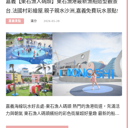
嘉義【東石漁人碼頭】東石漁港最新漁船造型觀景
台.法國村彩繪屋.親子親水沙洲,嘉義免費玩水景點!
嘉義景點
滿分
2026-05-28
嘉義海線玩水好去處-東石漁人碼頭 熱門的漁港街道，充滿活
力與朝氣 東石漁人碼頭繽紛的彩色街屋超好童趣 最新的船…