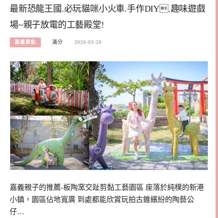
最新恐龍王國.必玩貓咪小火車.手作DIY.趣味遊戲
場~親子放電的工藝殿堂!
嘉義景點
滿分
2026-03-20
嘉義親子的推薦-板陶窯交趾剪黏工藝園區 座落於純樸的新港
小鎮，園區佔地寬廣 到處都能欣賞玩拍古錐繽紛的陶藝公
仔…