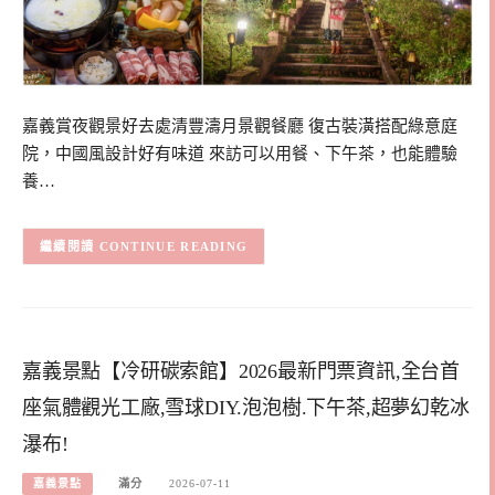
嘉義賞夜觀景好去處清豐濤月景觀餐廳 復古裝潢搭配綠意庭
院，中國風設計好有味道 來訪可以用餐、下午茶，也能體驗
養…
CONTINUE READING
嘉義景點【冷研碳索館】2026最新門票資訊,全台首
座氣體觀光工廠,雪球DIY.泡泡樹.下午茶,超夢幻乾冰
瀑布!
嘉義景點
滿分
2026-07-11