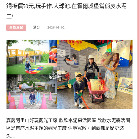
銅板價50元,玩手作.大球池.在霍爾城堡當俏皮水泥
工!
嘉義景點
滿分
2026-08-02
嘉義阿里山好玩觀光工廠-欣欣水泥森活園區 欣欣水泥森活園
區是首座水泥主題的觀光工廠 佔地寬敞，到處都是歷史悠
久…