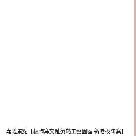
嘉義景點【板陶窯交趾剪黏工藝園區.新港板陶窯】