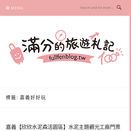
Skip
MENU
to
content
滿分的旅遊札記
國內外旅遊|情侶約會景點|美拍玩樂
標籤:
嘉義好好玩
嘉義【欣欣水泥森活園區】水泥主題觀光工廠門票