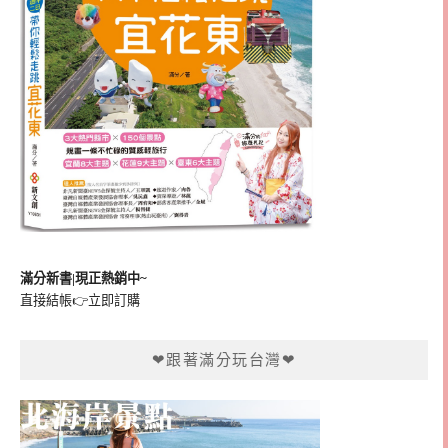
滿分新書|現正熱銷中~
直接結帳👉
立即訂購
❤跟著滿分玩台灣❤