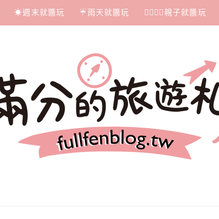
☀週末就醬玩
☔雨天就醬玩
👩‍❤‍💋‍👨親子就醬玩
札記