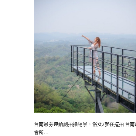
台南最夯連續劇拍攝場景，俗女2就在這拍 台南超
會所…