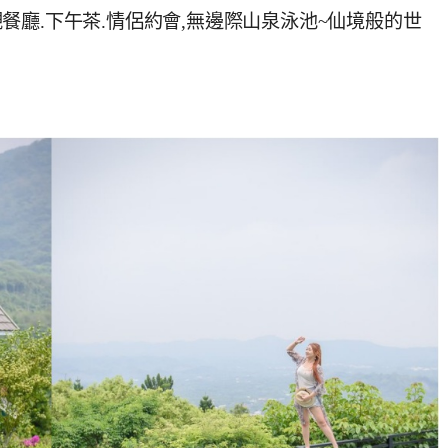
廳.下午茶.情侶約會,無邊際山泉泳池~仙境般的世