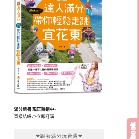
滿分新書|現正熱銷中~
直接結帳👉
立即訂購
❤跟著滿分玩台灣❤