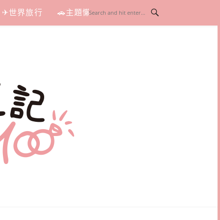
✈世界旅行
🚗主題懶人包