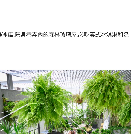
美冰店.隱身巷弄內的森林玻璃屋.必吃義式冰淇淋和達