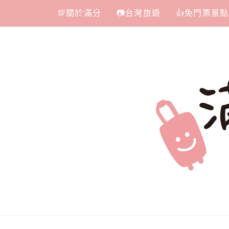
Skip
💯關於滿分
📷台灣旅遊
👍免門票景點
to
content
滿分的旅遊
國內外旅遊|情侶約會景點|美拍玩樂