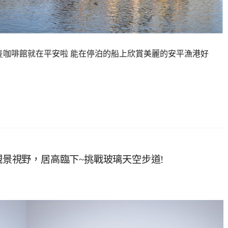
海上船隻咖啡館就在平安啦 能在停泊的船上欣賞美麗的安平漁港好
度觀景視野，居高臨下~挑戰玻璃天空步道!