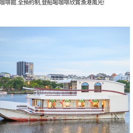
船隻咖啡館.全預約制,登船喝咖啡欣賞漁港風光!