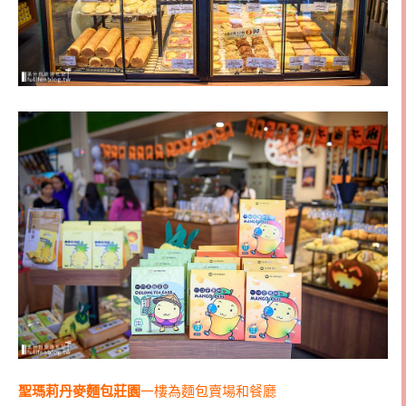
聖瑪莉丹麥麵包莊園
一樓為麵包賣場和餐廳