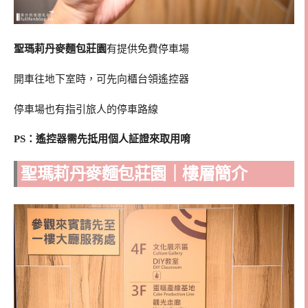
聖瑪莉丹麥麵包莊園
有提供免費停車場
開車往地下室時，可先向櫃台領遙控器
停車場也有指引旅人的停車路線
PS：遙控器需先抵用個人証證來取用唷
聖瑪莉丹麥麵包莊園｜樓層簡介