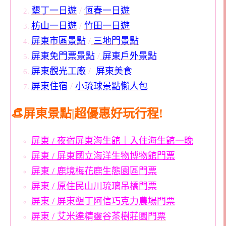
墾丁一日遊
/
恆春一日遊
枋山一日遊
/
竹田一日遊
屏東市區景點
/
三地門景點
屏東免門票景點
/
屏東戶外景點
屏東觀光工廠
/
屏東美食
屏東住宿
/
小琉球景點懶人包
👒屏東景點|超優惠好玩行程!
屏東 / 夜宿屏東海生館｜入住海生館一晚
屏東 / 屏東國立海洋生物博物館門票
屏東 / 鹿境梅花鹿生態園區門票
屏東 / 原住民山川琉璃吊橋門票
屏東 / 屏東墾丁阿信巧克力農場門票
屏東 / 艾米達精靈谷茶樹莊園門票