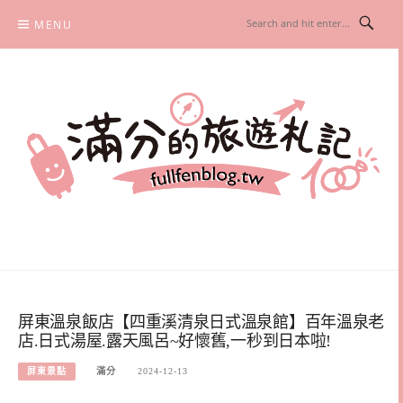
Skip
MENU
to
content
滿分的旅遊札記
國內外旅遊|情侶約會景點|美拍玩樂
屏東溫泉飯店【四重溪清泉日式溫泉館】百年溫泉老
店.日式湯屋.露天風呂~好懷舊,一秒到日本啦!
屏東景點
滿分
2024-12-13