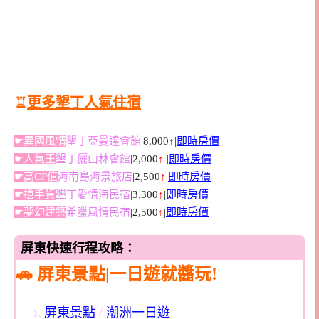
♖
更多墾丁人氣住宿
☛異國風情
墾丁亞曼達會館
|8,000↑|
即時房價
☛人氣王
墾丁儷山林會館
|2,000
↑
|
即時房價
☛高CP值
海南島海景旅店
|2,500
↑
|
即時房價
☛搶手貨
墾丁愛情海民宿
|3,300
↑
|
即時房價
☛夢幻建築
希臘風情民宿
|2,500
↑
|
即時房價
屏東快速行程攻略：
🚗 屏東景點|一日遊就醬玩!
屏東景點
/
潮洲一日遊