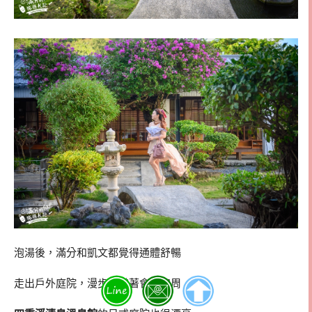
泡湯後，滿分和凱文都覺得通體舒暢
走出戶外庭院，漫步欣賞著會館四周