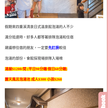
假期來四重溪清泉日式溫泉館泡湯的人不少
滿分抵達時，好多人都等著排隊泡湯和住宿
建議想住宿的朋友，一定要
先訂房
較佳
泡湯的部份，會館採現場排隊入場唷
湯屋$1200/間 (平日90分鐘/假日60分鐘)
露天風呂泡湯池 成人$300 小孩$260