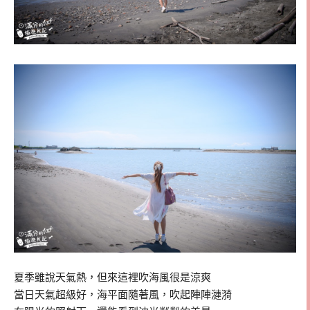
夏季雖說天氣熱，但來這裡吹海風很是涼爽
當日天氣超級好，海平面隨著風，吹起陣陣漣漪