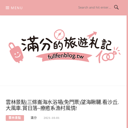
Skip
MENU
to
content
滿分的旅遊札記
國內外旅遊|情侶約會景點|美拍玩樂
雲林景點|三條崙海水浴場(免門票)望海鞦韆.看沙丘.
大風車.賞日落~療癒系漁村風情!
雲林景點
滿分
2021-10-01