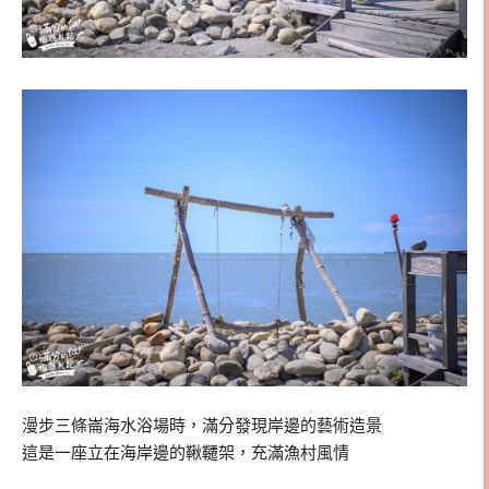
漫步三條崙海水浴場時，滿分發現岸邊的藝術造景
這是一座立在海岸邊的鞦韆架，充滿漁村風情