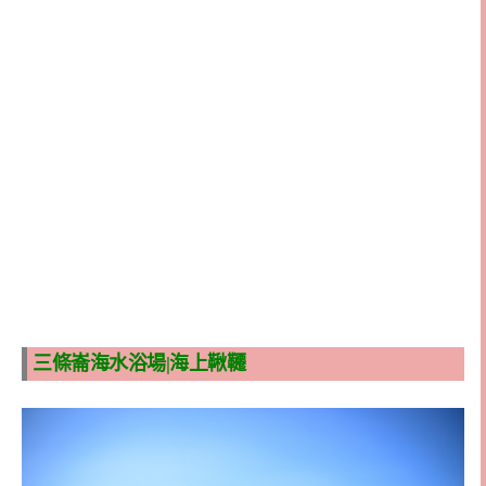
三條崙海水浴場|海上鞦韆