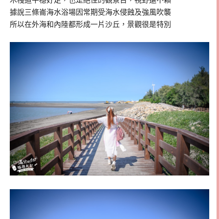
據說三條崙海水浴場因常期受海水侵蝕及強風吹襲
所以在外海和內陸都形成一片沙丘，景觀很是特別