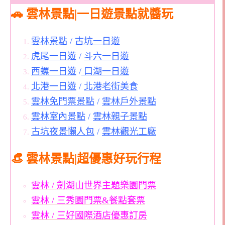
🚗 雲林景點|一日遊景點就醬玩
雲林景點
/
古坑一日遊
虎尾一日遊
/
斗六一日遊
西螺一日遊
/
口湖一日遊
北港一日遊
/
北港老街美食
雲林免門票景點
/
雲林戶外景點
雲林室內景點
/
雲林親子景點
古坑夜景懶人包
/
雲林觀光工廠
👒 雲林景點|超優惠好玩行程
雲林 / 劍湖山世界主題樂園門票
雲林 / 三秀園門票&餐點套票
雲林 / 三好國際酒店優惠訂房