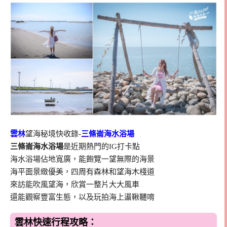
雲林
望海秘境快收錄-
三條崙海水浴場
三條崙海水浴場
是近期熱門的IG打卡點
海水浴場佔地寬廣，能飽覽一望無際的海景
海平面景緻優美，四周有森林和望海木棧道
來訪能吹風望海，欣賞一整片大大風車
還能觀察豐富生態，以及玩拍海上盪鞦韆唷
雲林快速行程攻略：