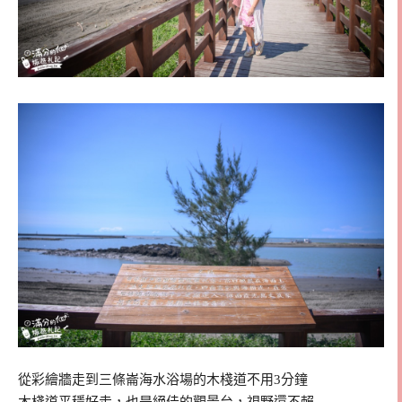
從彩繪牆走到三條崙海水浴場的木棧道不用3分鐘
木棧道平穩好走，也是絕佳的觀景台，視野還不賴