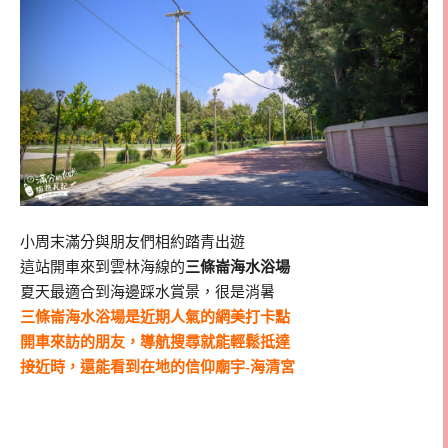
小周末滿分與朋友們相約踏青出遊
這站開車來到雲林海線的
三條崙海水浴場
夏天最適合到海邊踩水賞景，很是消暑
三條崙海水浴場是近期人氣的網美打卡點
開車來訪的朋友，導航搜尋就能輕鬆抵達
接近時，還能看到在地的信仰廟宇-海清宮