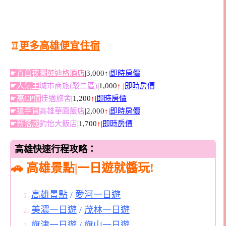
♖
更多高雄便宜住宿
☛百萬夜景
英迪格酒店
|3,000↑|
即時房價
☛人氣王
城市商旅(駁二區)
|1,000
↑
|
即時房價
☛高CP值
佳適旅舍
|1,200
↑
|
即時房價
☛搶手貨
高雄華園飯店
|2,000
↑
|
即時房價
☛新落成
鈞怡大飯店
|1,700
↑
|
即時房價
高雄快速行程攻略：
🚗 高雄景點|一日遊就醬玩!
高雄景點
/
愛河一日遊
美濃一日遊
/
茂林一日遊
旗津一日遊
/
旗山一日遊