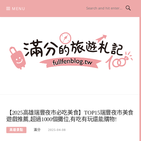
Skip
MENU
to
content
滿分的旅遊札記
國內外旅遊|情侶約會景點|美拍玩樂
【2025高雄瑞豐夜市必吃美食】TOP15瑞豐夜市美食
遊戲推薦,超過1000個攤位,有吃有玩還能購物!
高雄景點
滿分
2025-04-08