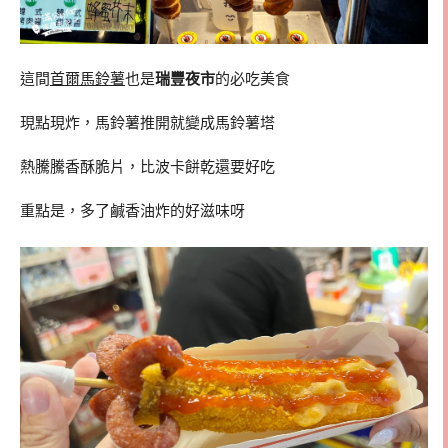
這間
首爾馬鈴薯
也是
瑞豐夜市
的必吃美食
現點現炸，馬鈴薯推開就變成馬鈴薯塔
熱騰騰香酥脆片，比波卡餅乾還要好吃
重點是，多了鹹香油炸的好滋味呀