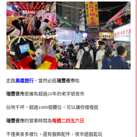
走跳
高雄旅行
，當然必逛
瑞豐夜市
啦
瑞豐夜市
是擁有超過20年的老字號夜市
佔地千坪，超過1000個攤位，可以讓你慢慢逛
瑞豐夜市
的營業時間為
每週二四五六日
不僅美食多樣化，還有服飾配件、夜市遊戲能玩