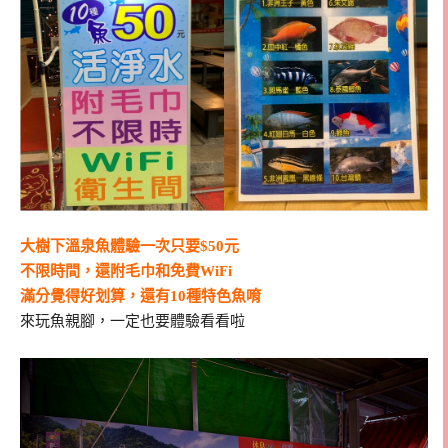
大樹下溫泉魚體驗一次只要$50元
不限時間，還附毛巾和免費WiFi
滿分覺得好划算，還有10種特色魚唷
來玩魚親腳，一定也要體驗看看啦