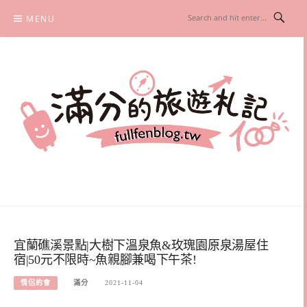
Skip
MENU
to
content
滿分的旅遊札記
國內外旅遊|情侶約會景點|美拍玩樂
宜蘭礁溪景點|大樹下溫泉魚&玫瑰園原泉湯屋住
宿|50元不限時~魚親腳兼喝下午茶!
情侶約會
滿分
2021-11-04