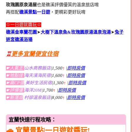
玫瑰園原泉湯屋
也是礁溪評價優質的溫泉旅店唷
再搭配
礁溪景點一日遊
，更精彩更好玩唷
☉一日遊就醬玩☉
礁溪金車蘭花園
➤
大樹下溫泉魚&玫瑰園原湯溫泉泡湯
➤
兔子
迷宮礁溪浴場
♖
更多宜蘭便宜住宿
☛人氣王
山水商務飯店
|1,500
↑
|
即時房價
☛地點佳
海天濱海民宿
|1,600
↑
|
即時房價
☛高CP值
美好生活民宿
|1,300
↑
|
即時房價
☛評價優
海洋20M
|1,700
↑
|
即時房價
☛新落成
村卻溫泉飯店
|8,000
↑
|
即時房價
宜蘭快速行程攻略：
🚗 宜蘭景點|一日遊就醬玩!