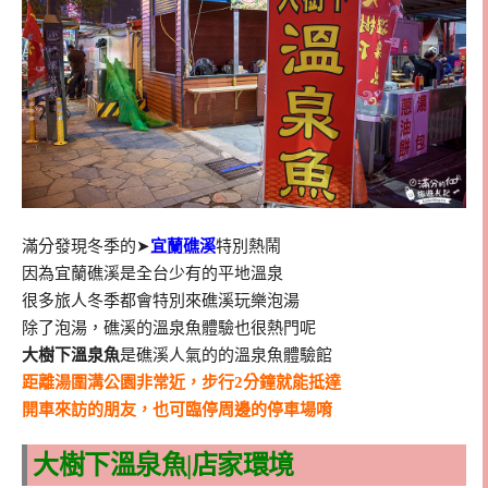
滿分發現冬季的➤
宜蘭礁溪
特別熱鬧
因為宜蘭礁溪是全台少有的平地溫泉
很多旅人冬季都會特別來礁溪玩樂泡湯
除了泡湯，礁溪的溫泉魚體驗也很熱門呢
大樹下溫泉魚
是礁溪人氣的的溫泉魚體驗館
距離湯圍溝公園非常近，步行2分鐘就能抵達
開車來訪的朋友，也可臨停周邊的停車場唷
大樹下溫泉魚|店家環境