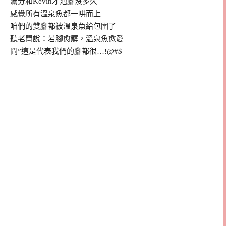
滿分和Kevin才泡腳沒多久
感覺所有溫泉魚都一哄而上
咱們的雙腳都被溫泉魚給包圍了
聽老闆說：若腳愈髒，溫泉魚愈愛
冏”這是代表我們的腳都很…!@#$