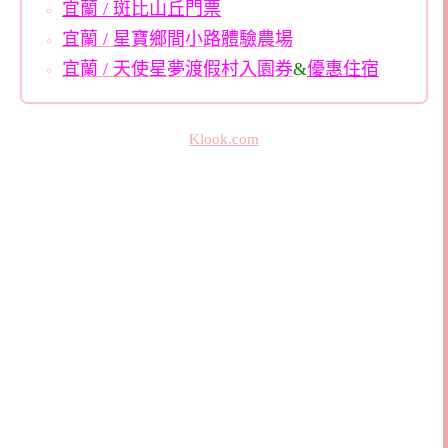
宜蘭 / 斑比山丘門票
宜蘭 / 星寶鄉間小路體驗農場
宜蘭 / 天使星夢渡假村入園券
&
優惠住宿
Klook.com