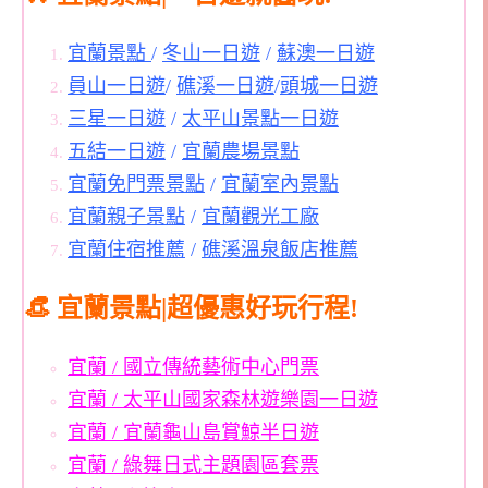
宜蘭景點
/
冬山一日遊
/
蘇澳一日遊
員山一日遊
/
礁溪一日遊
/
頭城一日遊
三星一日遊
/
太平山景點一日遊
五結一日遊
/
宜蘭農場景點
宜蘭免門票景點
/
宜蘭室內景點
宜蘭親子景點
/
宜蘭觀光工廠
宜蘭住宿推薦
/
礁溪溫泉飯店推薦
👒 宜蘭景點|超優惠好玩行程!
宜蘭 / 國立傳統藝術中心門票
宜蘭 / 太平山國家森林遊樂園一日遊
宜蘭 / 宜蘭龜山島賞鯨半日遊
宜蘭 / 綠舞日式主題園區套票