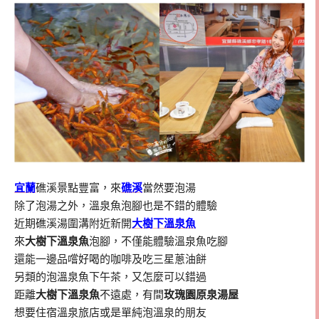
宜蘭
礁溪景點豐富，來
礁溪
當然要泡湯
除了泡湯之外，溫泉魚泡腳也是不錯的體驗
近期礁溪湯圍溝附近新開
大樹下溫泉魚
來
大樹下溫泉魚
泡腳，不僅能體驗溫泉魚吃腳
還能一邊品嚐好喝的咖啡及吃三星蔥油餅
另類的泡溫泉魚下午茶，又怎麼可以錯過
距離
大樹下溫泉魚
不遠處，有間
玫瑰園原泉湯屋
想要住宿溫泉旅店或是單純泡溫泉的朋友