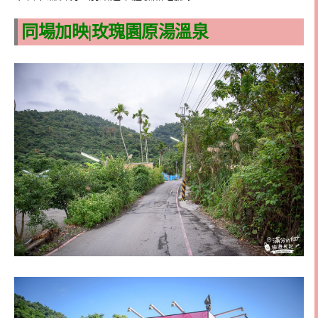
同場加映|玫瑰園原湯溫泉