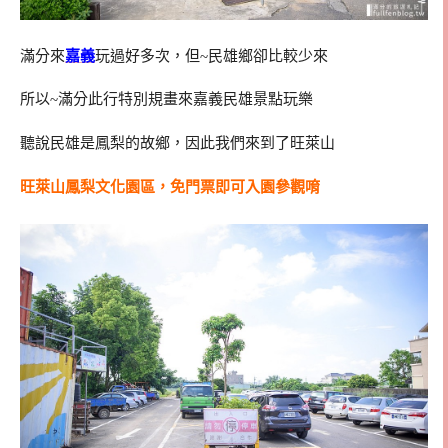
滿分來
嘉義
玩過好多次，但~民雄鄉卻比較少來
所以~滿分此行特別規畫來嘉義民雄景點玩樂
聽說民雄是鳳梨的故鄉，因此我們來到了旺萊山
旺萊山鳳梨文化園區，免門票即可入園參觀唷