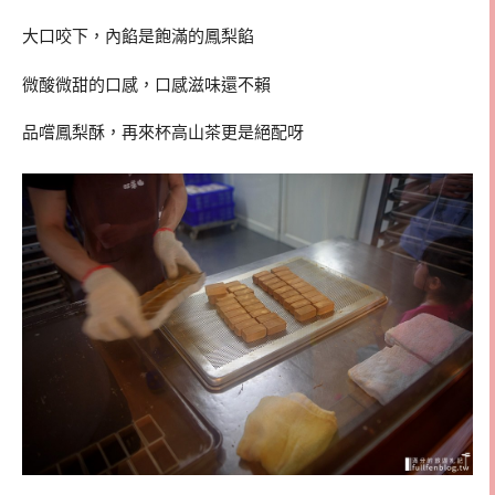
大口咬下，內餡是飽滿的鳳梨餡
微酸微甜的口感，口感滋味還不賴
品嚐鳳梨酥，再來杯高山茶更是絕配呀