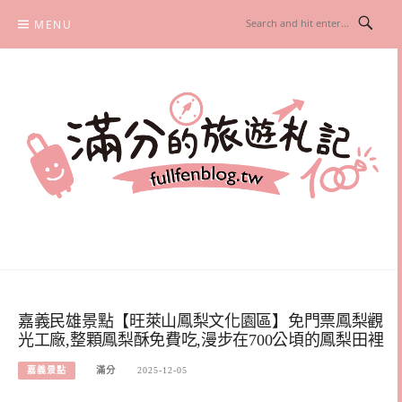
Skip
MENU
to
content
滿分的旅遊札記
國內外旅遊|情侶約會景點|美拍玩樂
嘉義民雄景點【旺萊山鳳梨文化園區】免門票鳳梨觀
光工廠,整顆鳳梨酥免費吃,漫步在700公頃的鳳梨田裡
嘉義景點
滿分
2025-12-05