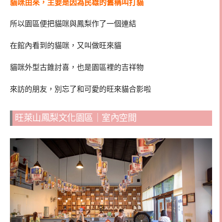
貓咪由來，主要是因為民雄的舊稱叫打貓
所以園區便把貓咪與鳳梨作了一個連結
在館內看到的貓咪，又叫做旺來貓
貓咪外型古錐討喜，也是園區裡的吉祥物
來訪的朋友，別忘了和可愛的旺來貓合影啦
旺萊山鳳梨文化園區｜室內空間