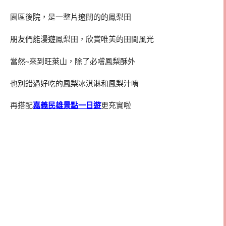
園區後院，是一整片遼闊的的鳳梨田
朋友們能漫遊鳳梨田，欣賞唯美的田間風光
當然~來到旺萊山，除了必嚐鳳梨酥外
也別錯過好吃的鳳梨冰淇淋和鳳梨汁唷
再搭配
嘉義民雄景點一日遊
更充實啦