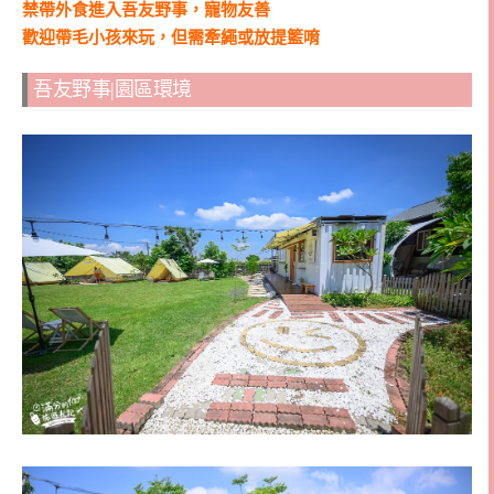
禁帶外食進入吾友野事，寵物友善
歡迎帶毛小孩來玩，但需牽繩或放提籃唷
吾友野事|園區環境