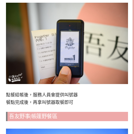
點餐結帳後，服務人員會提供叫號器
餐點完成後，再拿叫號器取餐即可
吾友野事|帳篷野餐區