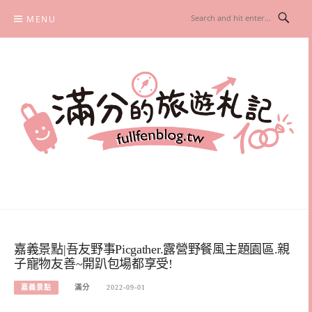
Skip
MENU
to
content
滿分的旅遊札記
國內外旅遊|情侶約會景點|美拍玩樂
嘉義景點|吾友野事Picgather.露營野餐風主題園區.親
子寵物友善~開趴包場都享受!
嘉義景點
滿分
2022-09-01