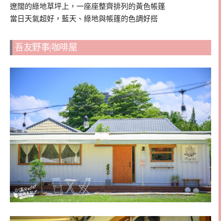
遼闊的綠地草坪上，一座座整齊排列的黃色帳篷
當日天氣超好，藍天、綠地與帳篷的色調好搭
吾友野事|咖啡屋