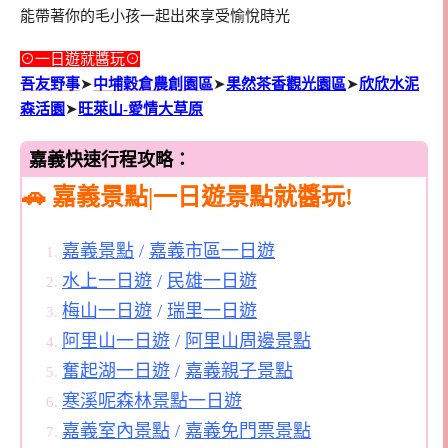
能帶著你的毛小孩一起出來享受愉悅時光
⊙一日遊就醬玩⊙
吾友野事
➤
中埔穀倉農創園區
➤
果然茶香觀光園區
➤
欣欣水泥
森活園
➤
旺萊山-愛情大草原
嘉義快速行程攻略：
🚗 嘉義景點|一日遊景點就醬玩!
嘉義景點
/
嘉義市區一日遊
水上一日遊
/
民雄一日遊
梅山一日遊
/
瑞里一日遊
阿里山一日遊
/
阿里山周邊景點
奮起湖一日遊
/
嘉義親子景點
寒溪呢森林景點一日遊
嘉義室內景點
/
嘉義免門票景點