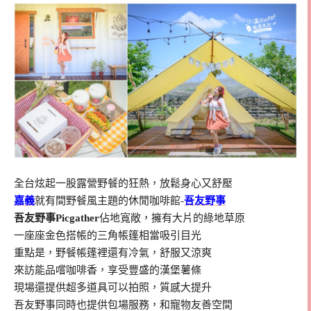
全台炫起一股露營野餐的狂熱，放鬆身心又舒壓
嘉義
就有間野餐風主題的休閒咖啡館-
吾友野事
吾友野事Picgather
佔地寬敞，擁有大片的綠地草原
一座座金色搭帳的三角帳篷相當吸引目光
重點是，野餐帳篷裡還有冷氣，舒服又涼爽
來訪能品嚐咖啡香，享受豐盛的漢堡薯條
現場還提供超多道具可以拍照，質感大提升
吾友野事同時也提供包場服務，和寵物友善空間