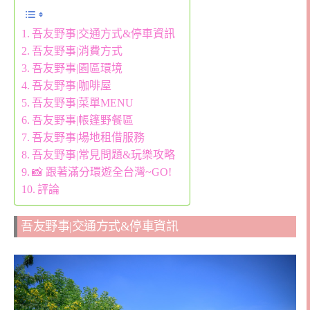
吾友野事|交通方式&停車資訊
吾友野事|消費方式
吾友野事|園區環境
吾友野事|咖啡屋
吾友野事|菜單MENU
吾友野事|帳篷野餐區
吾友野事|場地租借服務
吾友野事|常見問題&玩樂攻略
📸 跟著滿分環遊全台灣~GO!
評論
吾友野事|交通方式&停車資訊