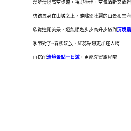
漫步清境高空步道，視野極佳，空氣清新又放鬆
彷彿置身在山城之上，能眺望壯麗的山景和雲海
欣賞遼闊美景，還能順遊步步高升步道到
清境農
季節對了~春櫻綻放，紅蕊點綴更加迷人唷
再搭配
清境景點一日遊
，更能充實旅程唷