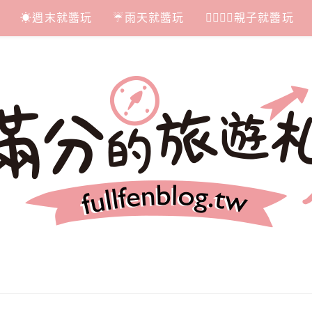
☀週末就醬玩
☔雨天就醬玩
👩‍❤‍💋‍👨親子就醬玩
札記