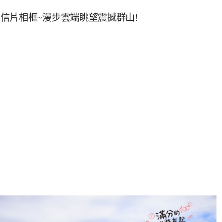
信片相框~漫步雲端眺望震撼群山!