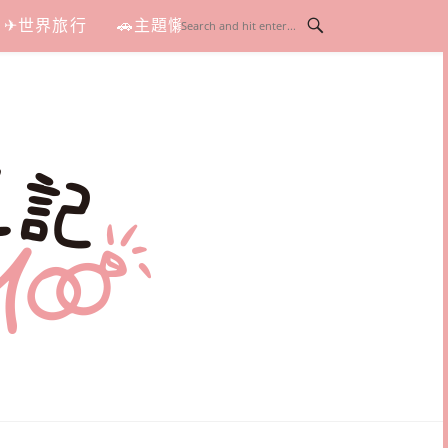
✈世界旅行
🚗主題懶人包