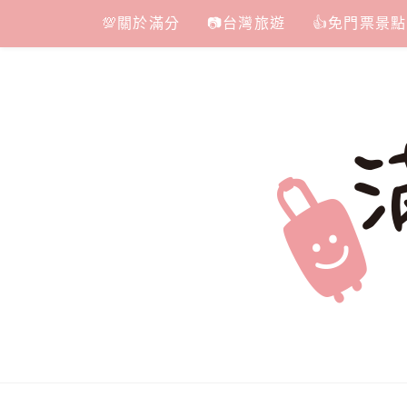
Skip
💯關於滿分
📷台灣旅遊
👍免門票景點
to
content
滿分的旅遊
國內外旅遊|情侶約會景點|美拍玩樂