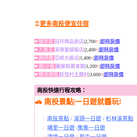
♖
更多南投便宜住宿
☛搶手貨
冠月精品旅店
|2,700
↑
|
即時房價
☛人氣王
溪頭夏緹飯店
|2,400
↑
|
即時房價
☛高評價
亞締大飯店
|1,400
↑
|
即時房價
☛高CP值
麗屋和風會館
|1,200
↑
|
即時房價
☛樂活渡假
妖怪村主題村
|3,600
↑
|
即時房價
南投快速行程攻略：
🚗 南投景點|一日遊就醬玩!
南投景點
/
溪頭一日遊
/
杉林溪景點
埔里一日遊
/
集集一日遊