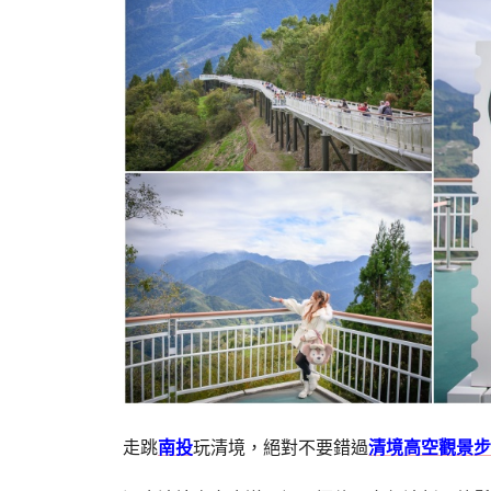
走跳
南投
玩清境，絕對不要錯過
清境高空觀景步