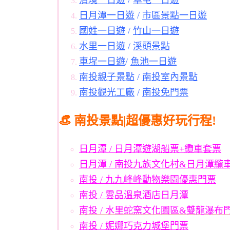
清境一日遊
/
草屯一日遊
日月潭一日遊
/
市區景點一日遊
國姓一日遊
/
竹山一日遊
水里一日遊
/
溪頭景點
車埕一日遊
/
魚池一日遊
南投親子景點
/
南投室內景點
南投觀光工廠
/
南投免門票
👒 南投景點|超優惠好玩行程!
日月潭 / 日月潭遊湖船票+纜車套票
日月潭 / 南投九族文化村&日月潭纜
南投 / 九九峰峰動物樂園優惠門票
南投 / 雲品溫泉酒店日月潭
南投 / 水里蛇窯文化園區&雙龍瀑布
南投 / 妮娜巧克力城堡門票