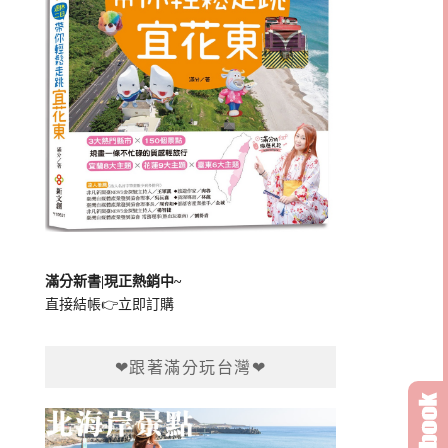
滿分新書|現正熱銷中~
直接結帳👉
立即訂購
❤跟著滿分玩台灣❤