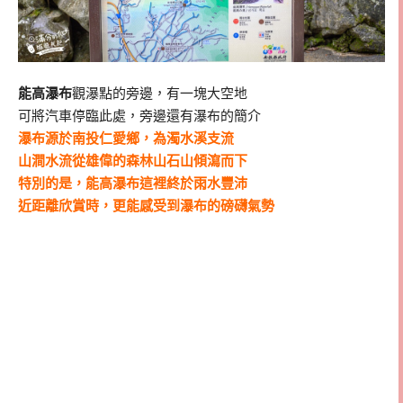
能高瀑布
觀瀑點的旁邊，有一塊大空地
可將汽車停臨此處，旁邊還有瀑布的簡介
瀑布源於南投仁愛鄉，為濁水溪支流
山澗水流從雄偉的森林山石山傾瀉而下
特別的是，能高瀑布這裡終於雨水豐沛
近距離欣賞時，更能感受到瀑布的磅礴氣勢