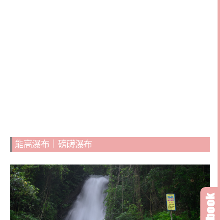
能高瀑布｜磅礴瀑布