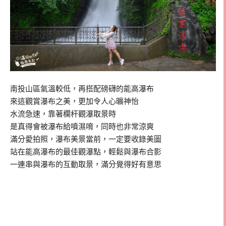
南投山區氣溫較低，再搭配磅礴的能高瀑布
來這觀賞瀑布之美，更加令人心曠神怡
水流急速，靠著欄杆觀瀑取景時
是真得會被瀑布給噴濕唷，同時也非常涼爽
滿分愛拍照，瀑布美景當前，一定要收錄美圖
站在能高瀑布的最佳觀瀑點，輕鬆與瀑布合影
一連串與瀑布的互動取景，滿分覺得好有意思