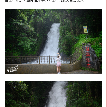
相瀑布水流，顯得格外渺小，瀑布的氣勢更是驚人