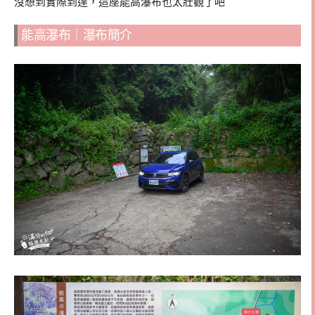
沒想到實際到達，這座能高瀑布也太壯觀了吧
能高瀑布｜瀑布簡介