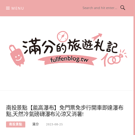
Skip
MENU
to
content
滿分的旅遊札記
國內外旅遊|情侶約會景點|美拍玩樂
南投景點【能高瀑布】免門票免步行開車即達瀑布
點,天然冷氣磅礴瀑布沁涼又消暑!
南投景點
滿分
2023-08-25