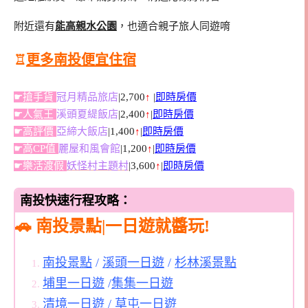
附近還有
能高親水公園
，也適合親子旅人同遊唷
♖
更多南投便宜住宿
☛搶手貨
冠月精品旅店
|2,700
↑
|
即時房價
☛人氣王
溪頭夏緹飯店
|2,400
↑
|
即時房價
☛高評價
亞締大飯店
|1,400
↑
|
即時房價
☛高CP值
麗屋和風會館
|1,200
↑
|
即時房價
☛樂活渡假
妖怪村主題村
|3,600
↑
|
即時房價
南投快速行程攻略：
🚗 南投景點|一日遊就醬玩!
南投景點
/
溪頭一日遊
/
杉林溪景點
埔里一日遊
/
集集一日遊
清境一日遊
/
草屯一日遊