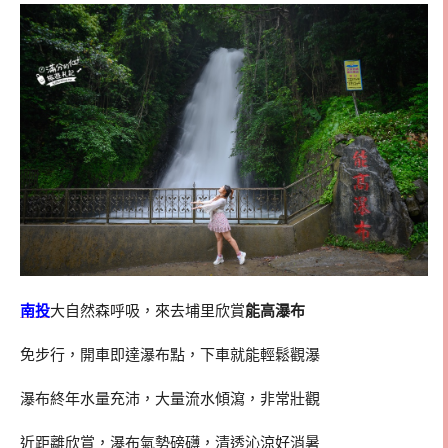
南投
大自然森呼吸，來去埔里欣賞
能高瀑布
免步行，開車即達瀑布點，下車就能輕鬆觀瀑
瀑布終年水量充沛，大量流水傾瀉，非常壯觀
近距離欣賞，瀑布氣勢磅礴，清透沁涼好消暑