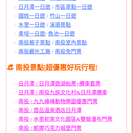
日月潭一日遊
/
市區景點一日遊
國姓一日遊
/
竹山一日遊
水里一日遊
/
溪頭景點
車埕一日遊
/
魚池一日遊
南投親子景點
/
南投室內景點
南投觀光工廠
/
南投免門票
👒 南投景點|超優惠好玩行程!
日月潭 / 日月潭遊湖船票+纜車套票
日月潭 / 南投九族文化村&日月潭纜車
南投 / 九九峰峰動物樂園優惠門票
南投 / 雲品溫泉酒店日月潭
南投 / 水里蛇窯文化園區&雙龍瀑布門票
南投 / 妮娜巧克力城堡門票