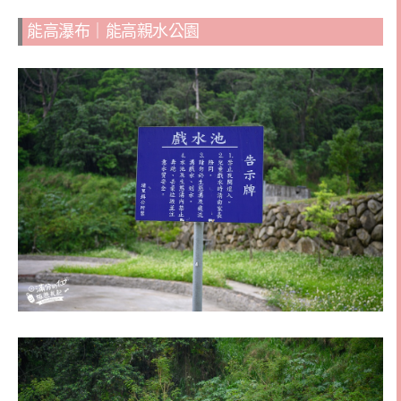
能高瀑布｜能高親水公園