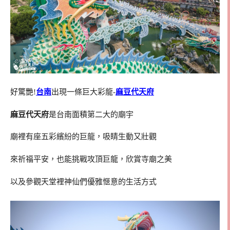
好驚艷!
台南
出現一條巨大彩龍-
麻豆代天府
麻豆代天府
是台南面積第二大的廟宇
廟裡有座五彩繽紛的巨龍，吸睛生動又壯觀
來祈福平安，也能挑戰攻頂巨龍，欣賞寺廟之美
以及參觀天堂裡神仙們優雅愜意的生活方式