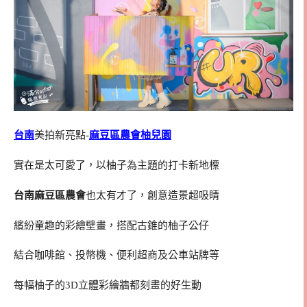
台南
美拍新亮點-
麻豆區農會柚兒園
實在是太可愛了，以柚子為主題的打卡新地標
台南麻豆區農會
也太有才了，創意造景超吸睛
繽紛童趣的彩繪壁畫，搭配古錐的柚子公仔
結合咖啡館、投幣機、便利超商及公車站牌等
每幅柚子的3D立體彩繪牆都刻畫的好生動