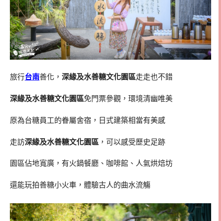
旅行
台南
善化，
深緣及水善糖文化園區
走走也不錯
深緣及水善糖文化園區
免門票參觀，環境清幽唯美
原為台糖員工的眷屬舍宿，日式建築相當有美感
走訪
深緣及水善糖文化園區
，可以感受歷史足跡
園區佔地寬廣，有火鍋餐廳、咖啡館、人氣烘焙坊
還能玩拍善糖小火車，體驗古人的曲水流觴