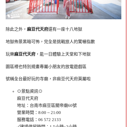
除此之外，
麻豆代天府
還有一座十八地獄
地獄佈景黑暗可怖，完全是挑戰旅人的驚嚇指數
玩樂
麻豆代天府
，能一日體驗上天堂和下地獄
園區裡也特別規畫專屬小朋友的放電遊戲區
號稱全台最好玩的寺廟，非麻豆代天府莫屬啦
⊙景點資訊⊙
麻豆代天府
地址：台南市麻豆區關帝廟60號
營業時間：8:00 ~ 21:00
服務電話：06 572 2133
✓建議停留時間：1.5小時~2小時