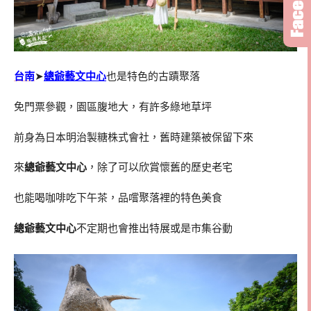
台南
➤
總爺藝文中心
也是特色的古蹟聚落
免門票參觀，園區腹地大，有許多綠地草坪
前身為日本明治製糖株式會社，舊時建築被保留下來
來
總爺藝文中心
，除了可以欣賞懷舊的歷史老宅
也能喝咖啡吃下午茶，品嚐聚落裡的特色美食
總爺藝文中心
不定期也會推出特展或是市集谷動