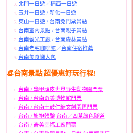
北門一日遊
／
楠西一日遊
玉井一日遊
/
新化一日遊
東山一日遊
/
台南免門票景點
台南室內景點
/
台南親子景點
台南觀光工廠
/
台南森林景點
台南老宅咖啡館
／
台南住宿推薦
台南美食懶人包
👒台南景點|超優惠好玩行程!
台南 / 學甲頑皮世界野生動物園門票
台南 / 台南奇美博物館門票
台南 / 台南十鼓仁糖文創園區門票
台南 / 旗袍體驗
台南／四草綠色隧道
台南 / 奇美幸福工廠門票