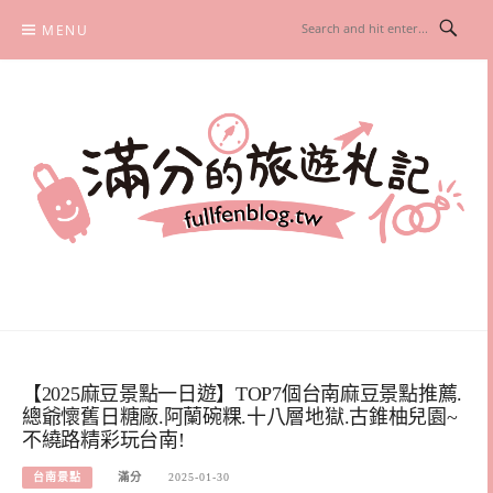
Skip
MENU
to
content
滿分的旅遊札記
國內外旅遊|情侶約會景點|美拍玩樂
【2025麻豆景點一日遊】TOP7個台南麻豆景點推薦.
總爺懷舊日糖廠.阿蘭碗粿.十八層地獄.古錐柚兒園~
不繞路精彩玩台南!
台南景點
滿分
2025-01-30