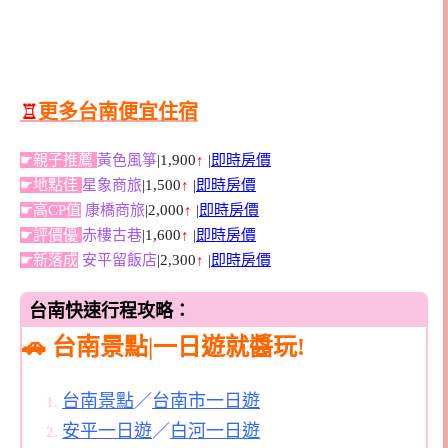
♖
更多台南便宜住宿
☛親子推薦
黃色風箏
|1,900
↑
|
即時房價
☛地點佳
星象商旅
|1,500
↑
|
即時房價
☛高CP值
康橋商旅
|2,000
↑
|
即時房價
☛評價優
赤樓古巷
|1,600
↑
|
即時房價
☛新落成
安平留飯店
|2,300
↑
|
即時房價
台南快速行程攻略：
🚗 台南景點|一日遊就醬玩!
台南景點
／
台南市一日遊
安平一日遊
／
白河一日遊