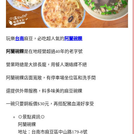
玩樂
台南
麻豆，必吃超人氣的
阿蘭碗粿
阿蘭碗粿
是在地經營超過40年的老字號
營業時總是大排長龍，用餐人潮絡繹不絕
阿蘭碗粿店面寬敞，有停車場坐位區和洗手間
還提供外帶服務，料多味美的麻豆碗粿
一碗只要銅板價$30元，再搭配豬血湯好享受
⊙景點資訊⊙
阿蘭碗粿
地址：台南市麻豆區中山路179-8號