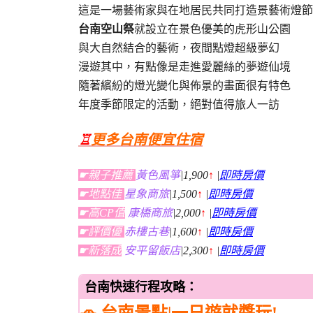
這是一場藝術家與在地居民共同打造景藝術燈節
台南空山祭
就設立在景色優美的虎形山公園
與大自然結合的藝術，夜間點燈超級夢幻
漫遊其中，有點像是走進愛麗絲的夢遊仙境
隨著繽紛的燈光變化與佈景的畫面很有特色
年度季節限定的活動，絕對值得旅人一訪
♖
更多台南便宜住宿
☛親子推薦
黃色風箏
|1,900
↑
|
即時房價
☛地點佳
星象商旅
|1,500
↑
|
即時房價
☛高CP值
康橋商旅
|2,000
↑
|
即時房價
☛評價優
赤樓古巷
|1,600
↑
|
即時房價
☛新落成
安平留飯店
|2,300
↑
|
即時房價
台南快速行程攻略：