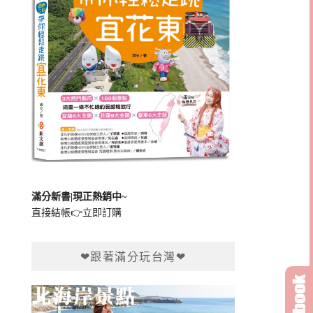
滿分新書|現正熱銷中~
直接結帳👉
立即訂購
❤跟著滿分玩台灣❤