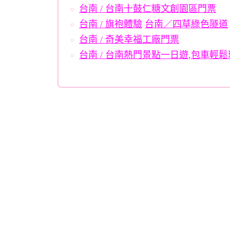
台南 / 台南十鼓仁糖文創園區門票
台南 / 旗袍體驗
台南／四草綠色隧道
台南 / 奇美幸福工廠門票
台南 / 台南熱門景點一日遊,包車輕鬆