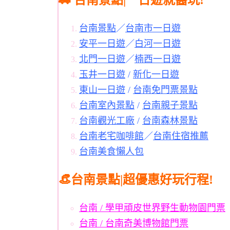
🚗 台南景點|一日遊就醬玩!
台南景點
／
台南市一日遊
安平一日遊
／
白河一日遊
北門一日遊
／
楠西一日遊
玉井一日遊
/
新化一日遊
東山一日遊
/
台南免門票景點
台南室內景點
/
台南親子景點
台南觀光工廠
/
台南森林景點
台南老宅咖啡館
／
台南住宿推薦
台南美食懶人包
👒台南景點|超優惠好玩行程!
台南 / 學甲頑皮世界野生動物園門票
台南 / 台南奇美博物館門票