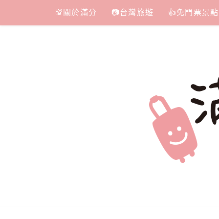
Skip
💯關於滿分
📷台灣旅遊
👍免門票景點
to
content
滿分的旅遊
國內外旅遊|情侶約會景點|美拍玩樂