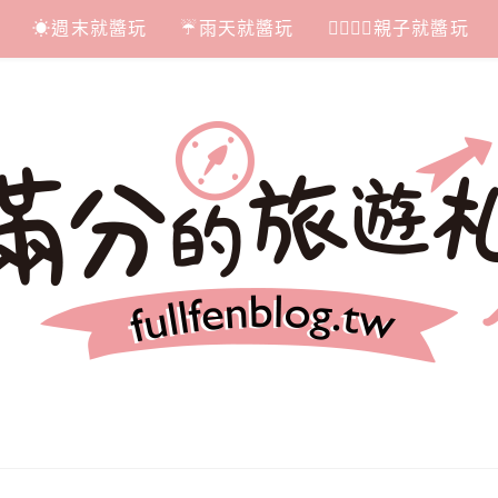
☀週末就醬玩
☔雨天就醬玩
👩‍❤‍💋‍👨親子就醬玩
札記