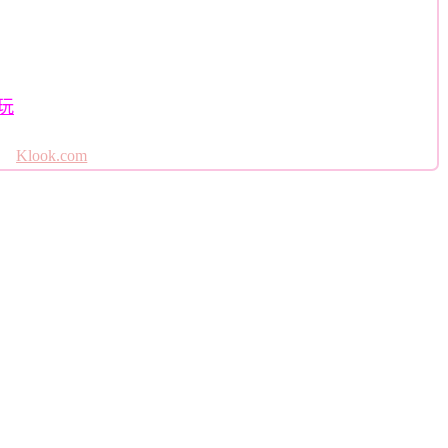
玩
Klook.com