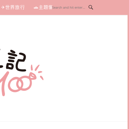
✈世界旅行
🚗主題懶人包