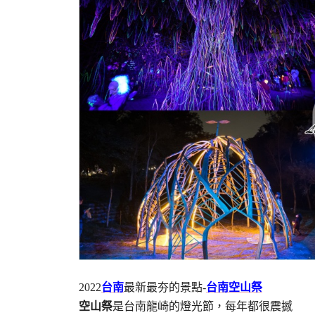
2022
台南
最新最夯的景點-
台南空山祭
空山祭
是台南龍崎的燈光節，每年都很震撼