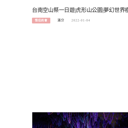
台南空山祭一日遊|虎形山公園|夢幻世界樹
滿分
2022-01-04
情侶約會