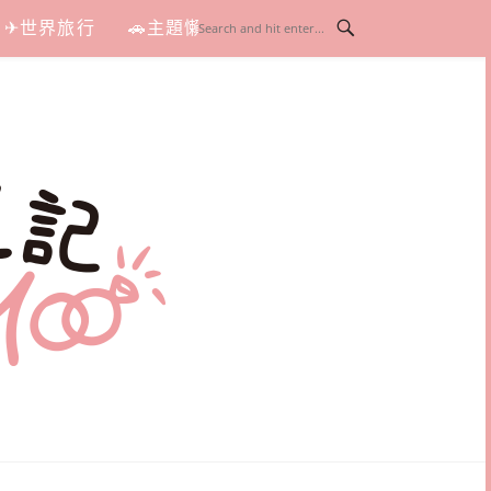
✈世界旅行
🚗主題懶人包