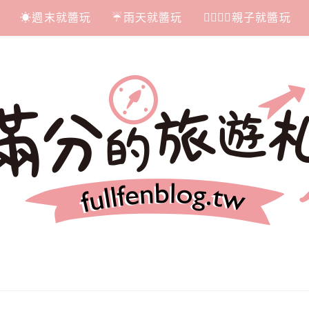
☀週末就醬玩
☔雨天就醬玩
👩‍❤‍💋‍👨親子就醬玩
札記