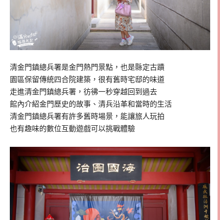
清金門鎮總兵署是金門熱門景點，也是縣定古蹟
園區保留傳統四合院建築，很有舊時宅邸的味道
走進清金門鎮總兵署，彷彿一秒穿越回到過去
館內介紹金門歷史的故事、清兵沿革和當時的生活
清金門鎮總兵署有許多舊時場景，能讓旅人玩拍
也有趣味的數位互動遊戲可以挑戰體驗