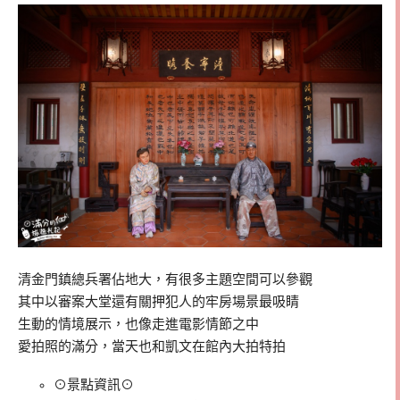
清金門鎮總兵署佔地大，有很多主題空間可以參觀
其中以審案大堂還有關押犯人的牢房場景最吸睛
生動的情境展示，也像走進電影情節之中
愛拍照的滿分，當天也和凱文在館內大拍特拍
⊙景點資訊⊙