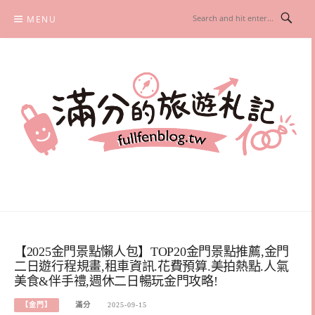
Skip
MENU
to
content
滿分的旅遊札記
國內外旅遊|情侶約會景點|美拍玩樂
【2025金門景點懶人包】TOP20金門景點推薦,金門
二日遊行程規畫,租車資訊.花費預算.美拍熱點.人氣
美食&伴手禮,週休二日暢玩金門攻略!
【金門】
滿分
2025-09-15