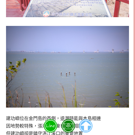
建功嶼位在金門島的西側，退潮時能與本島相連
因地勢較特殊，漲潮時，會有大海相阻隔
但建功嶼卻是鎮守浯江溪口的重要地置