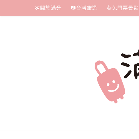
Skip
💯關於滿分
📷台灣旅遊
👍免門票景點
to
content
滿分的旅遊
國內外旅遊|情侶約會景點|美拍玩樂