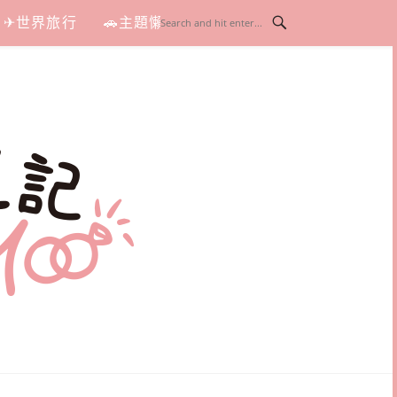
✈世界旅行
🚗主題懶人包