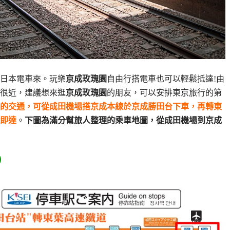
日本電車來。玩樂
京成玫瑰園
自由行搭電車也可以輕鬆抵達!由
很近，建議想來逛
京成玫瑰園
的朋友，可以安排東京旅行的第
的交通，可從成田機場搭京成本線於京成勝田台下車，再轉東
鐘即達
。
下圖為滿分幫旅人整理的乘車地圖，從成田機場到京成
)