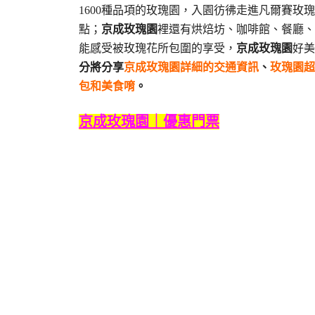
1600種品項的玫瑰園，入園彷彿走進凡爾賽
點；
京成玫瑰園
裡還有烘焙坊、咖啡館、餐廳、
能感受被玫瑰花所包圍的享受，
京成玫瑰園
好美
分將分享
京成玫瑰園詳細的交通資訊
、
玫瑰園超
包和美食唷
。
京成玫瑰園｜優惠門票