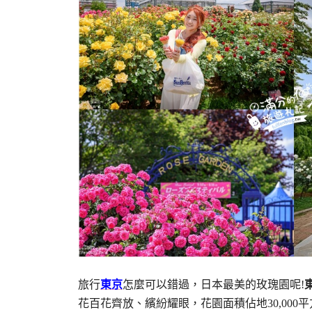
旅行
東京
怎麼可以錯過，日本最美的玫瑰園呢!
花百花齊放、繽紛耀眼，花園面積佔地30,00