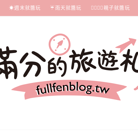
☀週末就醬玩
☔雨天就醬玩
👩‍❤‍💋‍👨親子就醬玩
札記