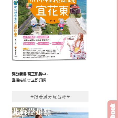
滿分新書|現正熱銷中~
直接結帳👉
立即訂購
❤跟著滿分玩台灣❤