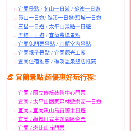
宜蘭景點
/
冬山一日遊
/
蘇澳一日遊
員山一日遊
/
礁溪一日遊
/
頭城一日遊
三星一日遊
/
太平山景點一日遊
五結一日遊
/
宜蘭農場景點
宜蘭免門票景點
/
宜蘭室內景點
宜蘭親子景點
/
宜蘭觀光工廠
宜蘭住宿推薦
/
礁溪溫泉飯店推薦
👒 宜蘭景點|超優惠好玩行程!
宜蘭 / 國立傳統藝術中心門票
宜蘭 / 太平山國家森林遊樂園一日遊
宜蘭 / 宜蘭龜山島賞鯨半日遊
宜蘭 / 綠舞日式主題園區套票
宜蘭 / 斑比山丘門票