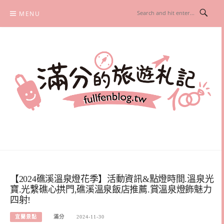
Skip
MENU
to
content
滿分的旅遊札記
國內外旅遊|情侶約會景點|美拍玩樂
【2024礁溪溫泉燈花季】活動資訊&點燈時間.溫泉光
寶.光繫礁心拱門,礁溪溫泉飯店推薦.賞溫泉燈飾魅力
四射!
宜蘭景點
滿分
2024-11-30