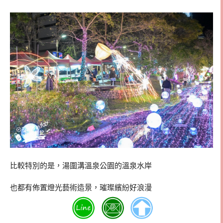
比較特別的是，湯圍溝溫泉公園的溫泉水岸
也都有佈置燈光藝術造景，璀璨繽紛好浪漫