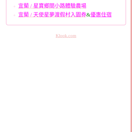
宜蘭 / 星寶鄉間小路體驗農場
宜蘭 / 天使星夢渡假村入園券
&
優惠住宿
Klook.com