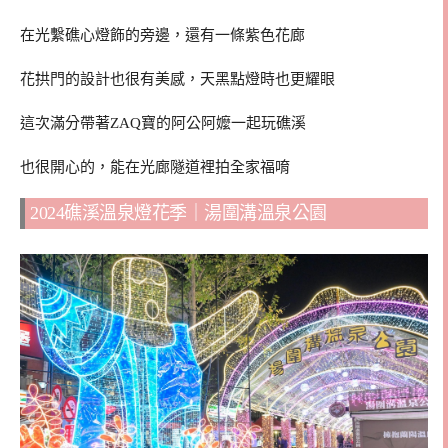
在光繫礁心燈飾的旁邊，還有一條紫色花廊
花拱門的設計也很有美感，天黑點燈時也更耀眼
這次滿分帶著ZAQ寶的阿公阿嬤一起玩礁溪
也很開心的，能在光廊隧道裡拍全家福唷
2024礁溪溫泉燈花季｜湯圍溝溫泉公園