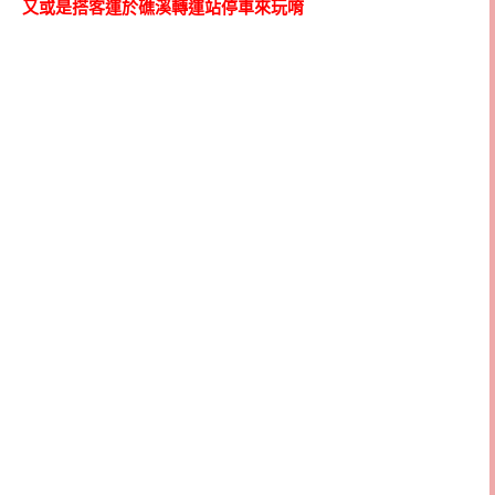
又或是搭客運於礁溪轉運站停車來玩唷