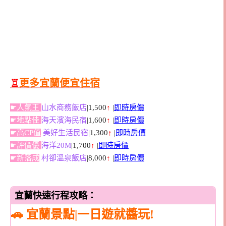
♖
更多宜蘭便宜住宿
☛人氣王
山水商務飯店
|1,500
↑
|
即時房價
☛地點佳
海天濱海民宿
|1,600
↑
|
即時房價
☛高CP值
美好生活民宿
|1,300
↑
|
即時房價
☛評價優
海洋20M
|1,700
↑
|
即時房價
☛新落成
村卻溫泉飯店
|8,000
↑
|
即時房價
宜蘭快速行程攻略：
🚗 宜蘭景點|一日遊就醬玩!